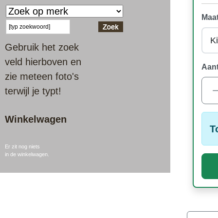
Maat
Gebruik het zoek
veld hierboven en
Aant
zie meteen foto's
terwijl je typt!
Winkelwagen
T
Er zit nog niets
in de winkelwagen.