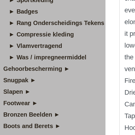
► Sportkleding
eve
► Badges
elo
► Rang Onderscheidings Tekens
it 
► Compressie kleding
low
► Vlamvertragend
the
► Was / impregneermiddel
ven
Gehoorbescherming ►
Snugpak ►
Fir
Slapen ►
Dri
Footwear ►
Can
Bronzen Beelden ►
Tap
Boots and Berets ►
Hoo