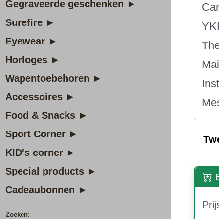
Gegraveerde geschenken ►
Can
Surefire ►
YKK
Eyewear ►
The
Horloges ►
Mai
Wapentoebehoren ►
Ins
Accessoires ►
Mes
Food & Snacks ►
Sport Corner ►
Tw
KID's corner ►
Special products ►
B
Cadeaubonnen ►
Prij
Zoeken: