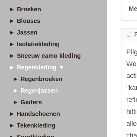
Me
► Broeken
► Blouses
► Jassen
P
► Isolatiekleding
Pil
► Sneeuw camo kleding
We’
► Regenkleding ▼
act
► Regenbroeken
"ka
► Regenjassen
ref
► Gaiters
hit
► Handschoenen
all
► Tekenkleding
cha