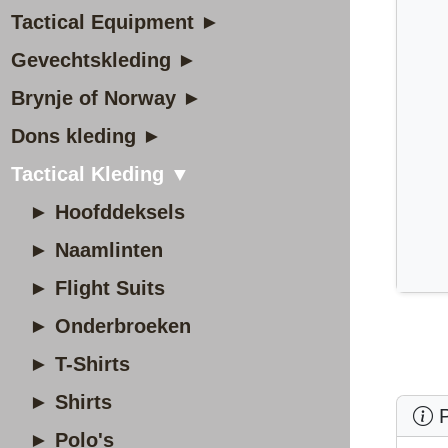
Tactical Equipment ►
Gevechtskleding ►
Brynje of Norway ►
Dons kleding ►
Tactical Kleding ▼
► Hoofddeksels
► Naamlinten
► Flight Suits
► Onderbroeken
► T-Shirts
► Shirts
P
► Polo's