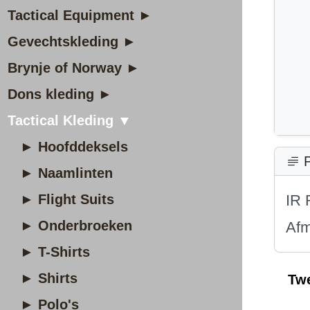
Tactical Equipment ►
Gevechtskleding ►
Brynje of Norway ►
Dons kleding ►
Tactical Kleding ▼
► Hoofddeksels
P
► Naamlinten
► Flight Suits
IR 
► Onderbroeken
Afm
► T-Shirts
► Shirts
Tw
► Polo's