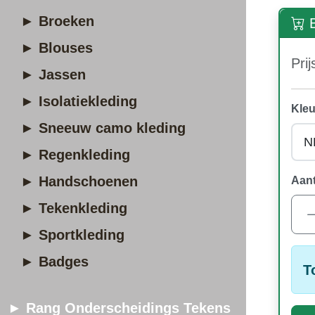
► Broeken
B
► Blouses
Prij
► Jassen
► Isolatiekleding
Kleu
► Sneeuw camo kleding
► Regenkleding
► Handschoenen
Aant
► Tekenkleding
► Sportkleding
► Badges
T
► Rang Onderscheidings Tekens