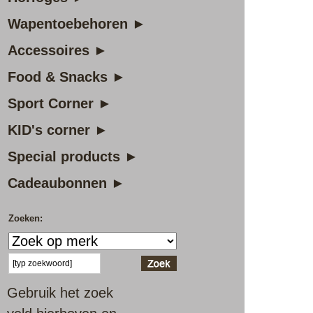
Wapentoebehoren ►
Accessoires ►
Food & Snacks ►
Sport Corner ►
KID's corner ►
Special products ►
Cadeaubonnen ►
Zoeken:
Gebruik het zoek