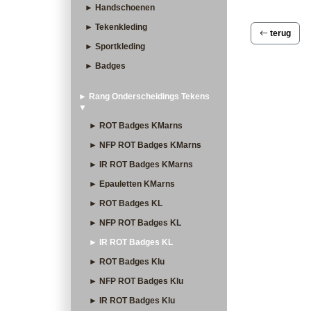
► Handschoenen
► Tekenkleding
terug
► Sportkleding
► Badges
► Rang Onderscheidings Tekens
▼
► ROT Badges KMarns
► NFP ROT Badges KMarns
► IR ROT Badges KMarns
► Epauletten KMarns
► ROT Badges KL
► NFP ROT Badges KL
► IR ROT Badges KL
► ROT Badges Klu
► NFP ROT Badges Klu
► IR ROT Badges Klu