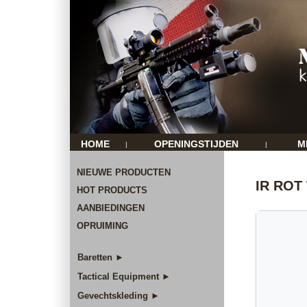
HOME
OPENINGSTIJDEN
M
|
|
NIEUWE PRODUCTEN
IR ROT
HOT PRODUCTS
AANBIEDINGEN
OPRUIMING
Baretten ►
Tactical Equipment ►
Gevechtskleding ►