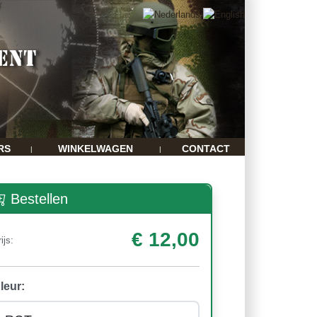
RS
WINKELWAGEN
CONTACT
|
|
Bestellen
€ 12,00
ijs:
leur: