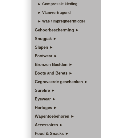
► Compressie kleding
► Vlamvertragend
► Was / impregneermiddel
Gehoorbescherming ►
Snugpak ►
Slapen ►
Footwear ►
Bronzen Beelden ►
Boots and Berets ►
Gegraveerde geschenken ►
Surefire ►
Eyewear ►
Horloges ►
Wapentoebehoren ►
Accessoires ►
Food & Snacks ►