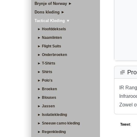
Brynje of Norway ►
Dons kleding ►
Tactical Kleding ▼
► Hoofddeksels
► Naamlinten
► Flight Suits
► Onderbroeken
► T-Shirts
Pro
► Shirts
► Polo's
IR Rang
► Broeken
Infraro
► Blouses
Zowel o
► Jassen
► Isolatiekleding
► Sneeuw camo kleding
Tweet
► Regenkleding