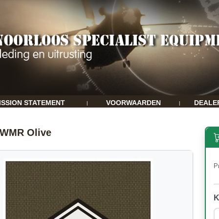
ISSION STATEMENT
VOORWAARDEN
DEALE
|
|
 WMR Olive
Pr
K