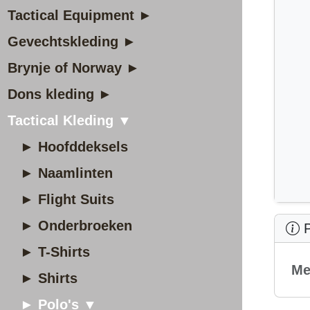
Tactical Equipment ►
Gevechtskleding ►
Brynje of Norway ►
Dons kleding ►
Tactical Kleding ▼
► Hoofddeksels
► Naamlinten
► Flight Suits
► Onderbroeken
P
► T-Shirts
Me
► Shirts
► Polo's ▼