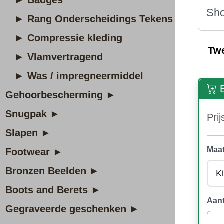
► Badges
Sho
► Rang Onderscheidings Tekens
► Compressie kleding
Tw
► Vlamvertragend
► Was / impregneermiddel
B
Gehoorbescherming ►
Snugpak ►
Prij
Slapen ►
Maat
Footwear ►
Bronzen Beelden ►
Boots and Berets ►
Aant
Gegraveerde geschenken ►