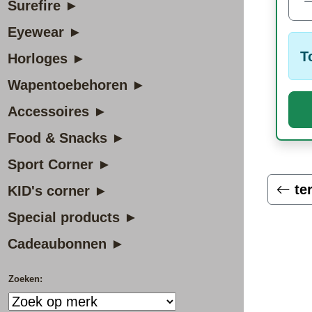
Surefire ►
Eyewear ►
T
Horloges ►
Wapentoebehoren ►
Accessoires ►
Food & Snacks ►
Sport Corner ►
te
KID's corner ►
Special products ►
Cadeaubonnen ►
Zoeken: