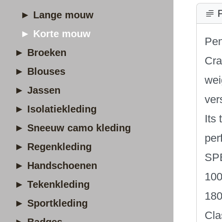
P
► Lange mouw
► Korte mouw
Pen
► Broeken
Cra
► Blouses
wei
► Jassen
ver
► Isolatiekleding
Its
► Sneeuw camo kleding
per
► Regenkleding
SP
► Handschoenen
100
► Tekenkleding
180
► Sportkleding
Cla