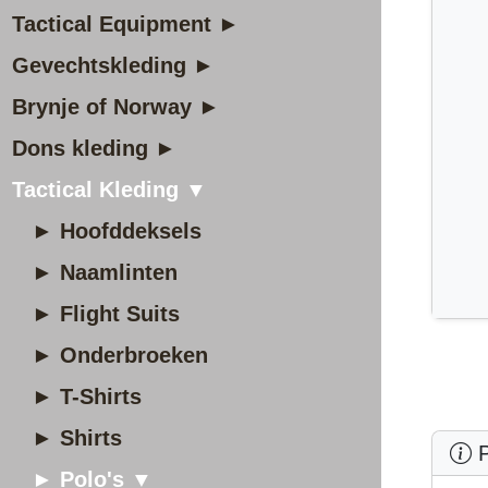
Tactical Equipment ►
Gevechtskleding ►
Brynje of Norway ►
Dons kleding ►
Tactical Kleding ▼
► Hoofddeksels
► Naamlinten
► Flight Suits
► Onderbroeken
► T-Shirts
► Shirts
P
► Polo's ▼