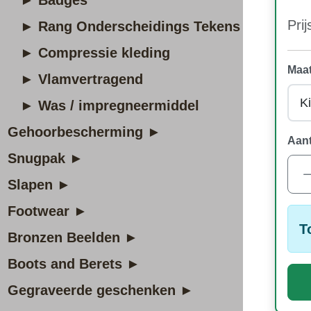
► Badges
Prij
► Rang Onderscheidings Tekens
► Compressie kleding
Maat
► Vlamvertragend
► Was / impregneermiddel
Gehoorbescherming ►
Aant
Snugpak ►
Slapen ►
Footwear ►
T
Bronzen Beelden ►
Boots and Berets ►
Gegraveerde geschenken ►