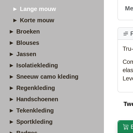
Me
► Lange mouw
► Korte mouw
► Broeken
P
► Blouses
Tru
► Jassen
Com
► Isolatiekleding
ela
► Sneeuw camo kleding
Lev
► Regenkleding
► Handschoenen
Tw
► Tekenkleding
► Sportkleding
B