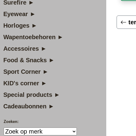
Surefire ►
Eyewear ►
te
Horloges ►
Wapentoebehoren ►
Accessoires ►
Food & Snacks ►
Sport Corner ►
KID's corner ►
Special products ►
Cadeaubonnen ►
Zoeken: