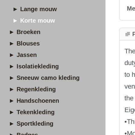
Me
► Lange mouw
► Korte mouw
► Broeken
P
► Blouses
The
► Jassen
dut
► Isolatiekleding
to 
► Sneeuw camo kleding
ven
► Regenkleding
the
► Handschoenen
Eig
► Tekenkleding
•Th
► Sportkleding
•Mo