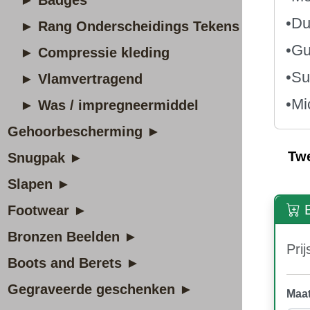
► Badges
•Du
► Rang Onderscheidings Tekens
•Gu
► Compressie kleding
•Su
► Vlamvertragend
•Mi
► Was / impregneermiddel
Gehoorbescherming ►
Tw
Snugpak ►
Slapen ►
B
Footwear ►
Bronzen Beelden ►
Prij
Boots and Berets ►
Gegraveerde geschenken ►
Maat