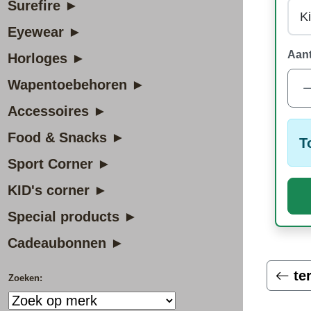
Surefire ►
Eyewear ►
Aant
Horloges ►
Wapentoebehoren ►
Accessoires ►
Food & Snacks ►
T
Sport Corner ►
KID's corner ►
Special products ►
Cadeaubonnen ►
te
Zoeken: