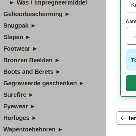
► Was / impregneermiddel
Gehoorbescherming ►
Aant
Snugpak ►
Slapen ►
Footwear ►
T
Bronzen Beelden ►
Boots and Berets ►
Gegraveerde geschenken ►
Surefire ►
Eyewear ►
Horloges ►
te
Wapentoebehoren ►