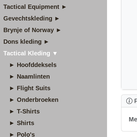
Tactical Equipment ►
Gevechtskleding ►
Brynje of Norway ►
Dons kleding ►
Tactical Kleding ▼
► Hoofddeksels
► Naamlinten
► Flight Suits
► Onderbroeken
P
► T-Shirts
Me
► Shirts
► Polo's