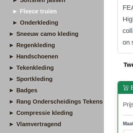
► Softshell jassen
FE
► Fleece truien
Hig
► Onderkleding
col
► Sneeuw camo kleding
on 
► Regenkleding
► Handschoenen
Tw
► Tekenkleding
► Sportkleding
B
► Badges
► Rang Onderscheidings Tekens
Prij
► Compressie kleding
► Vlamvertragend
Maat