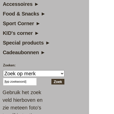
Accessoires ►
Food & Snacks ►
Sport Corner ►
KID's corner ►
Special products ►
Cadeaubonnen ►
Zoeken:
Gebruik het zoek
veld hierboven en
zie meteen foto's