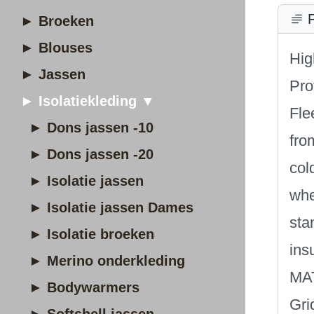
P
► Broeken
► Blouses
Hig
► Jassen
Pro
► Isolatiekleding ▼
Fle
► Dons jassen -10
fro
► Dons jassen -20
col
► Isolatie jassen
whe
► Isolatie jassen Dames
sta
► Isolatie broeken
ins
► Merino onderkleding
MA
► Bodywarmers
Gri