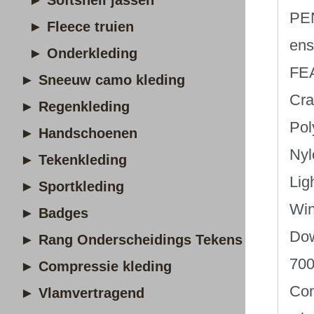
► Softshell jassen
PEN
► Fleece truien
ens
► Onderkleding
FE
► Sneeuw camo kleding
Cra
► Regenkleding
Pol
► Handschoenen
Nyl
► Tekenkleding
Lig
► Sportkleding
Win
► Badges
Dow
► Rang Onderscheidings Tekens
700
► Compressie kleding
Con
► Vlamvertragend