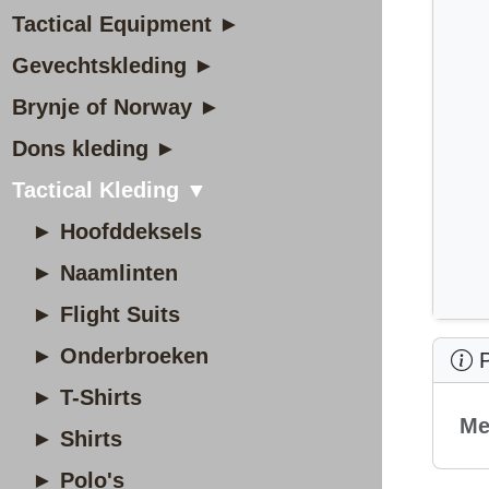
Tactical Equipment ►
Gevechtskleding ►
Brynje of Norway ►
Dons kleding ►
Tactical Kleding ▼
► Hoofddeksels
► Naamlinten
► Flight Suits
► Onderbroeken
P
► T-Shirts
Me
► Shirts
► Polo's