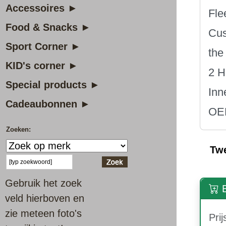
Accessoires ►
Fle
Food & Snacks ►
Cus
Sport Corner ►
the
KID's corner ►
2 H
Special products ►
Inn
Cadeaubonnen ►
OEK
Zoeken:
Tw
Gebruik het zoek
B
veld hierboven en
zie meteen foto's
Prij