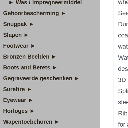
whe
► Was / impregneermiddel
Sea
Gehoorbescherming ►
Dur
Snugpak ►
Slapen ►
coa
Footwear ►
wat
Bronzen Beelden ►
Wat
Boots and Berets ►
des
Gegraveerde geschenken ►
3D 
Surefire ►
Spl
Eyewear ►
sle
Horloges ►
Rib
Wapentoebehoren ►
for