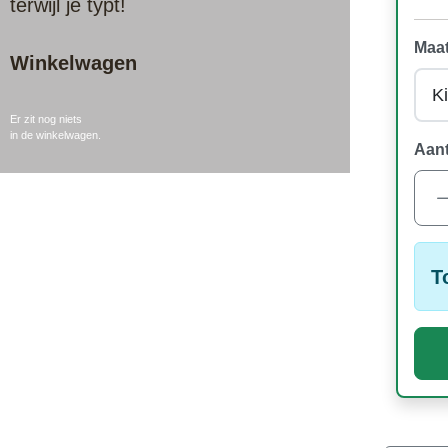
terwijl je typt!
Maat
Winkelwagen
Er zit nog niets
in de winkelwagen.
Aant
T