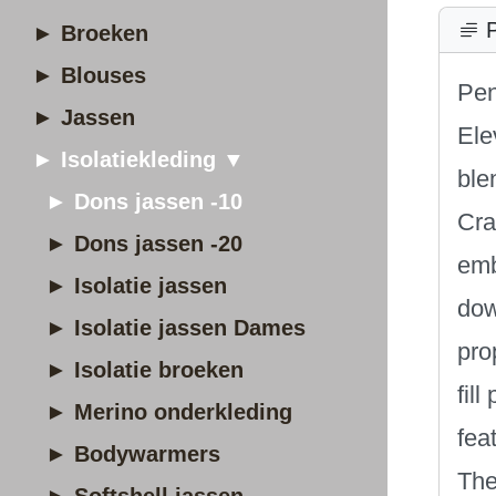
P
► Broeken
► Blouses
Pen
► Jassen
Ele
► Isolatiekleding ▼
ble
► Dons jassen -10
Cra
► Dons jassen -20
emb
► Isolatie jassen
dow
► Isolatie jassen Dames
pro
► Isolatie broeken
fil
► Merino onderkleding
fea
► Bodywarmers
The