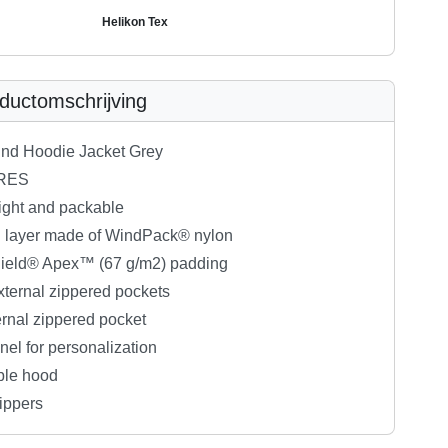
Helikon Tex
ductomschrijving
nd Hoodie Jacket Grey
RES
ight and packable
l layer made of WindPack® nylon
ield® Apex™ (67 g/m2) padding
xternal zippered pockets
ernal zippered pocket
el for personalization
ble hood
ippers