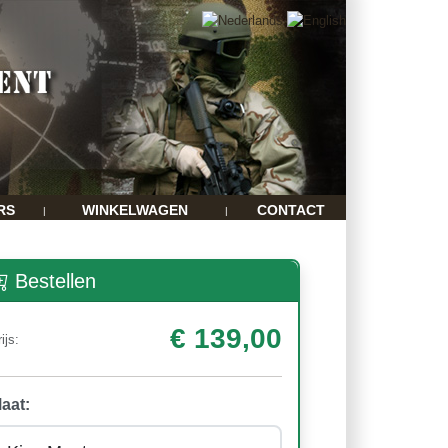
RS
WINKELWAGEN
CONTACT
|
|
Bestellen
€ 139,00
ijs:
aat: