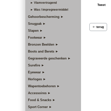
► Vlamvertragend
Tweet
► Was / impregneermiddel
Gehoorbescherming ►
Snugpak ►
terug
Slapen ►
Footwear ►
Bronzen Beelden ►
Boots and Berets ►
Gegraveerde geschenken ►
Surefire ►
Eyewear ►
Horloges ►
Wapentoebehoren ►
Accessoires ►
Food & Snacks ►
Sport Corner ►