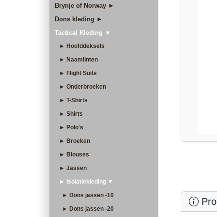
Brynje of Norway ►
Dons kleding ►
Tactical Kleding ▼
► Hoofddeksels
► Naamlinten
► Flight Suits
► Onderbroeken
► T-Shirts
► Shirts
► Polo's
► Broeken
► Blouses
► Jassen
► Isolatiekleding ▼
► Dons jassen -10
Prod
► Dons jassen -20