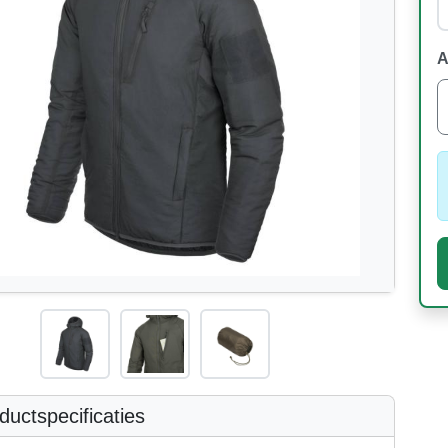
A
uctspecificaties