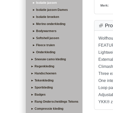
► Isolatie jassen
Merk:
► Isolatie jassen Dames
► Isolatie broeken
► Merino onderkleding
Pro
► Bodywarmers
Wolfhou
► Softshell jassen
FEATU
► Fleece truien
Lightwe
► Onderkleding
Externa
► Sneeuw camo kleding
Climash
► Regenkleding
Three e
► Handschoenen
One int
► Tekenkleding
Loop pan
► Sportkleding
Adjusta
► Badges
YKK® z
► Rang Onderscheidings Tekens
► Compressie kleding