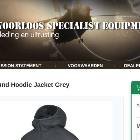
ISSION STATEMENT
VOORWAARDEN
DEALE
|
|
nd Hoodie Jacket Grey
Pr
M