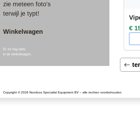
zie meteen foto's
terwijl je typt!
Vip
€ 1
Winkelwagen
Er zit nog niets
in de winkelwagen.
te
Copyright © 2026 Noorloos Specialist Equipment BV – alle rechten voorbehouden