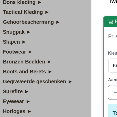
Tw
Dons kleding ►
Tactical Kleding ►
B
Gehoorbescherming ►
Snugpak ►
Prij
Slapen ►
Footwear ►
Kleu
Bronzen Beelden ►
Boots and Berets ►
Aant
Gegraveerde geschenken ►
Surefire ►
Eyewear ►
Horloges ►
T