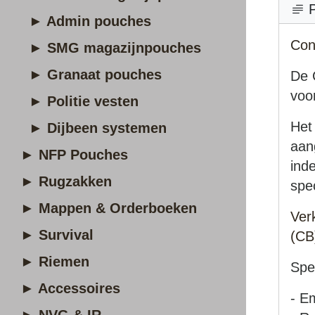
P
► Admin pouches
Con
► SMG magazijnpouches
► Granaat pouches
De 
voo
► Politie vesten
Het
► Dijbeen systemen
aan
► NFP Pouches
inde
► Rugzakken
spec
► Mappen & Orderboeken
Ver
► Survival
(CB
► Riemen
Spec
► Accessoires
- E