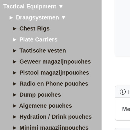
Tactical Equipment ▼
► Draagsystemen ▼
► Chest Rigs
► Plate Carriers
► Tactische vesten
► Geweer magazijnpouches
► Pistool magazijnpouches
► Radio en Phone pouches
P
► Dump pouches
► Algemene pouches
Me
► Hydration / Drink pouches
► Minimi magazijnpouches