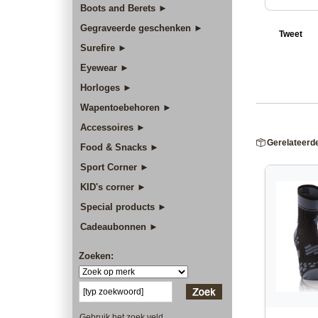
Boots and Berets ►
Gegraveerde geschenken ►
Tweet
Surefire ►
Eyewear ►
Horloges ►
Wapentoebehoren ►
Accessoires ►
Gerelateerd
Food & Snacks ►
Sport Corner ►
KID's corner ►
Special products ►
Cadeaubonnen ►
Zoeken:
Gebruik het zoek veld