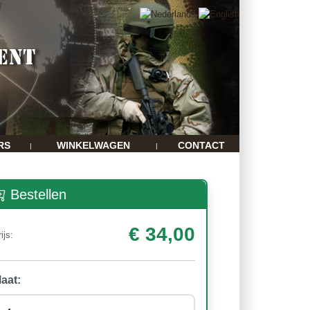
RS
WINKELWAGEN
CONTACT
|
|
Bestellen
€ 34,00
ijs:
aat: