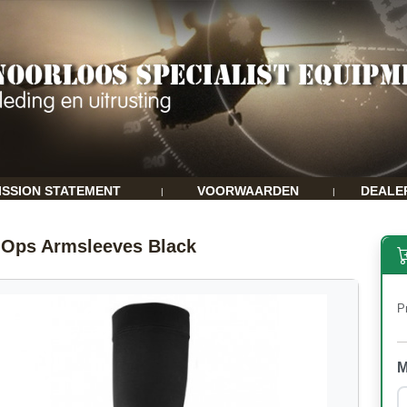
ISSION STATEMENT
VOORWAARDEN
DEALE
|
|
 Ops Armsleeves Black
Pr
M