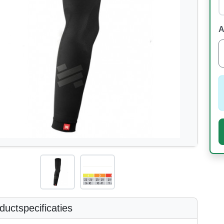
A
uctspecificaties