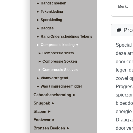
► Handschoenen
Merk:
► Tekenkleding
► Sportkleding
► Badges
Pro
► Rang Onderscheidings Tekens
Special
► Compressie kleding ▼
deze arm
► Compressie shirts
door co
► Compressie Sokken
tegen de
► Compressie Sleeves
zowel op
► Vlamvertragend
Progres
► Was / impregneermiddel
spierzon
Gehoorbescherming ►
bloeddoo
Snugpak ►
energie
Slapen ►
Draag ar
Footwear ►
door ve
Bronzen Beelden ►