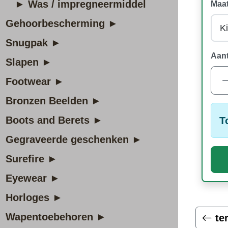
► Was / impregneermiddel
Maat
Gehoorbescherming ►
Snugpak ►
Aant
Slapen ►
Footwear ►
Bronzen Beelden ►
Boots and Berets ►
T
Gegraveerde geschenken ►
Surefire ►
Eyewear ►
Horloges ►
Wapentoebehoren ►
te