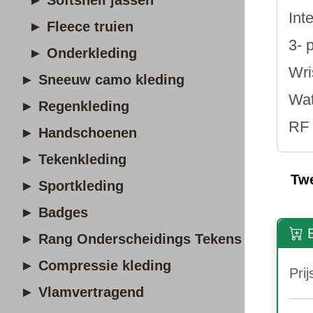
► Softshell jassen
Int
► Fleece truien
3- 
► Onderkleding
Wri
► Sneeuw camo kleding
Wat
► Regenkleding
RF 
► Handschoenen
► Tekenkleding
Tw
► Sportkleding
► Badges
B
► Rang Onderscheidings Tekens
► Compressie kleding
Prij
► Vlamvertragend