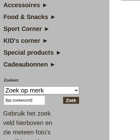
Accessoires ►
Food & Snacks ►
Sport Corner ►
KID's corner ►
Special products ►
Cadeaubonnen ►
Zoeken:
Gebruik het zoek
veld hierboven en
zie meteen foto's