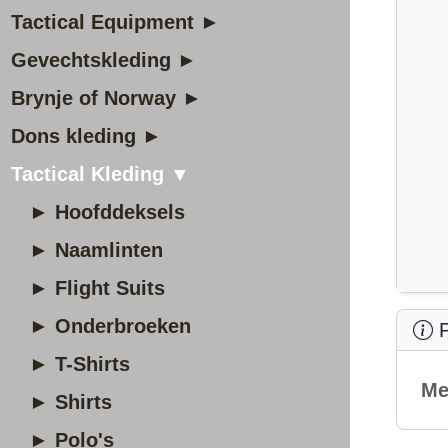
Tactical Equipment ►
Gevechtskleding ►
Brynje of Norway ►
Dons kleding ►
Tactical Kleding ▼
► Hoofddeksels
► Naamlinten
► Flight Suits
► Onderbroeken
P
► T-Shirts
Me
► Shirts
► Polo's