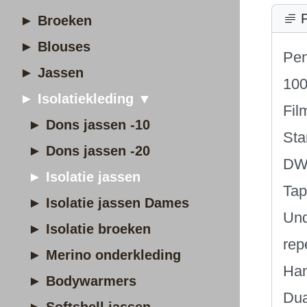
P
► Broeken
► Blouses
Pen
► Jassen
100
► Isolatiekleding ▼
Fil
► Dons jassen -10
Sta
► Dons jassen -20
DWR
► Isolatie jassen
Ta
► Isolatie jassen Dames
Und
► Isolatie broeken
rep
► Merino onderkleding
Han
► Bodywarmers
Dua