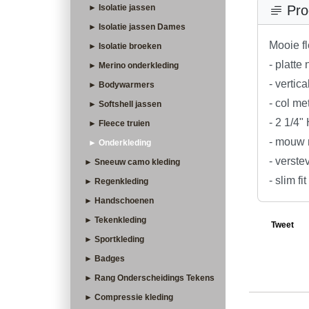
► Isolatie jassen
Pro
► Isolatie jassen Dames
Mooie fl
► Isolatie broeken
- platte
► Merino onderkleding
- vertic
► Bodywarmers
- col met
► Softshell jassen
- 2 1/4"
► Fleece truien
- mouw 
► Onderkleding
- verste
► Sneeuw camo kleding
- slim fit
► Regenkleding
► Handschoenen
► Tekenkleding
Tweet
► Sportkleding
► Badges
► Rang Onderscheidings Tekens
► Compressie kleding