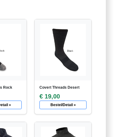
ds Rock
Covert Threads Desert
€ 19,00
etail »
Bestel/Detail »