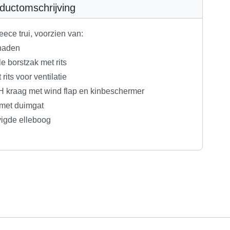
ductomschrijving
eece trui, voorzien van:
 naden
ale borstzak met rits
 rits voor ventilatie
 H kraag met wind flap en kinbeschermer
met duimgat
vigde elleboog