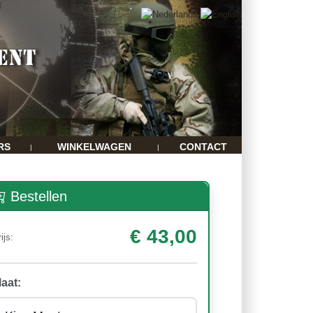
RS
WINKELWAGEN
CONTACT
|
|
Bestellen
€ 43,00
ijs:
aat: