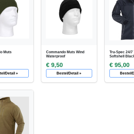
o Muts
Commando Muts Wind
Tru-Spec 24/7 
Waterproof
Softshell Blac
€ 9,50
€ 95,00
el/Detail »
Bestel/Detail »
Bestel/D