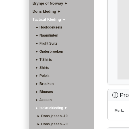
Brynje of Norway ►
Dons kleding ►
Tactical Kleding ▼
► Hoofddeksels
► Naamlinten
► Flight Suits
► Onderbroeken
► T-Shirts
► Shirts
► Polo's
► Broeken
► Blouses
Prod
► Jassen
► Isolatiekleding ▼
Merk:
► Dons jassen -10
► Dons jassen -20