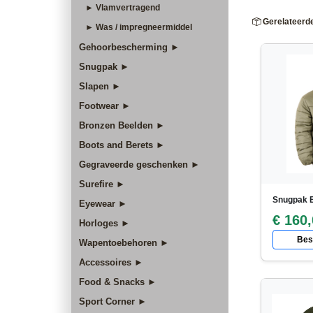
► Vlamvertragend
Gerelateerd
► Was / impregneermiddel
Gehoorbescherming ►
Snugpak ►
Slapen ►
Footwear ►
Bronzen Beelden ►
Boots and Berets ►
Gegraveerde geschenken ►
Surefire ►
Snugpak E
Eyewear ►
€ 160
Horloges ►
Best
Wapentoebehoren ►
Accessoires ►
Food & Snacks ►
Sport Corner ►