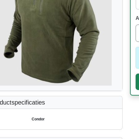
A
uctspecificaties
Condor