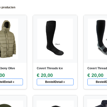
e producten
bony Olive
Covert Threads Ice
Covert Threa
,00
€ 20,00
€ 20,00
el/Detail »
Bestel/Detail »
Bestel/D