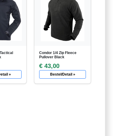
Tactical
Condor 1/4 Zip Fleece
k
Pullover Black
€ 43,00
etail »
Bestel/Detail »