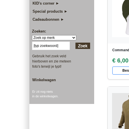
KID's corner ►
Special products ►
Cadeaubonnen ►
Zoeken:
Command
Gebruik het zoek veld
€ 6,00
hierboven en zie meteen
foto's terwijl je typt!
Best
Winkelwagen
Er zit nog niets
in de winkelwagen.