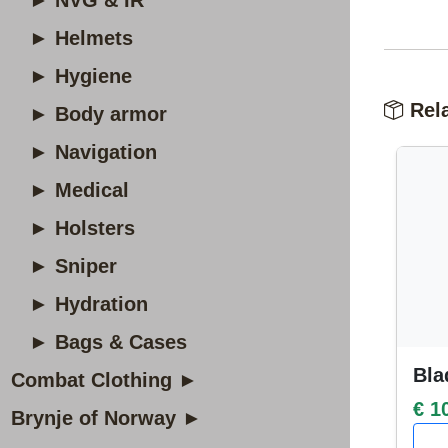
► NVG & IR
► Helmets
► Hygiene
Rela
► Body armor
► Navigation
► Medical
► Holsters
► Sniper
► Hydration
► Bags & Cases
Bla
Combat Clothing ►
€ 1
Brynje of Norway ►