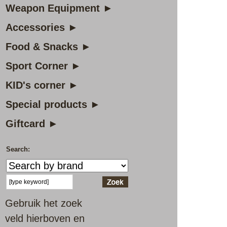
Weapon Equipment ►
Accessories ►
Food & Snacks ►
Sport Corner ►
KID's corner ►
Special products ►
Giftcard ►
Search:
Gebruik het zoek
veld hierboven en