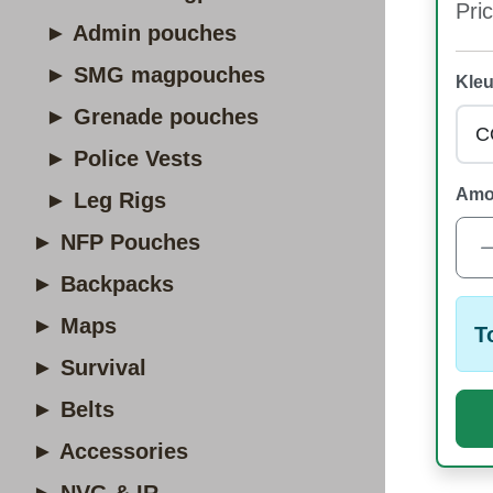
Pric
► Admin pouches
► SMG magpouches
Kleu
► Grenade pouches
► Police Vests
Amo
► Leg Rigs
► NFP Pouches
► Backpacks
► Maps
T
► Survival
► Belts
► Accessories