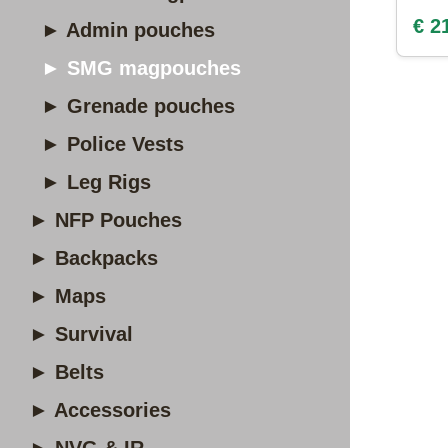
€ 2
► Admin pouches
► SMG magpouches
► Grenade pouches
► Police Vests
► Leg Rigs
► NFP Pouches
► Backpacks
► Maps
► Survival
► Belts
► Accessories