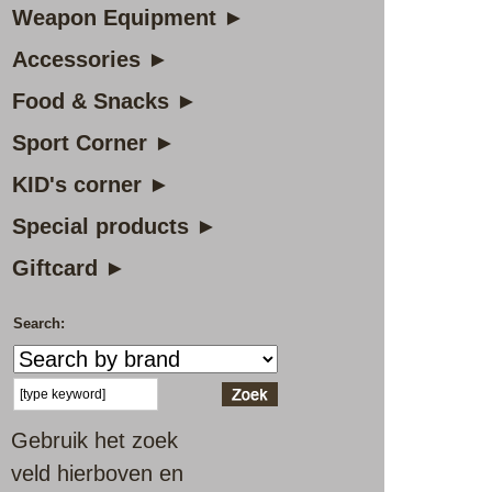
Weapon Equipment ►
Accessories ►
Food & Snacks ►
Sport Corner ►
KID's corner ►
Special products ►
Giftcard ►
Search:
Gebruik het zoek
veld hierboven en