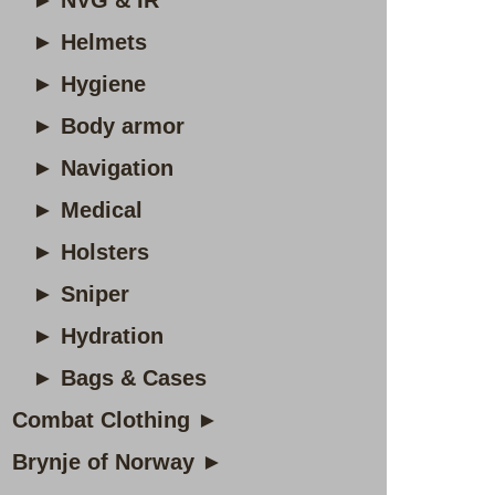
► NVG & IR
► Helmets
► Hygiene
► Body armor
► Navigation
► Medical
► Holsters
► Sniper
► Hydration
► Bags & Cases
Combat Clothing ►
Brynje of Norway ►