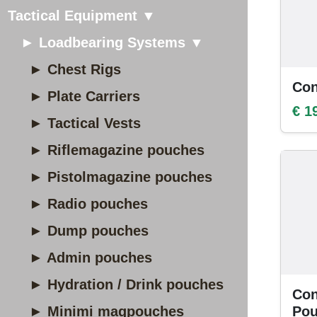
Tactical Equipment ▼
► Loadbearing Systems ▼
► Chest Rigs
Con
► Plate Carriers
€ 1
► Tactical Vests
► Riflemagazine pouches
► Pistolmagazine pouches
► Radio pouches
► Dump pouches
► Admin pouches
► Hydration / Drink pouches
Con
► Minimi magpouches
Po