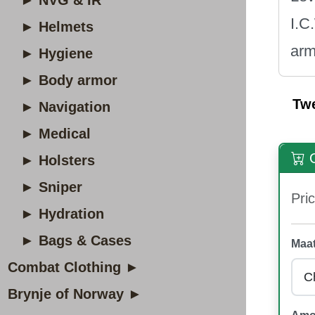
► NVG & IR
I.C
► Helmets
arm
► Hygiene
► Body armor
Tw
► Navigation
► Medical
O
► Holsters
► Sniper
Pric
► Hydration
► Bags & Cases
Maat
Combat Clothing ►
Brynje of Norway ►