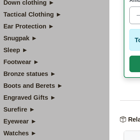
Amo
Down clothing ►
Tactical Clothing ►
Ear Protection ►
Snugpak ►
T
Sleep ►
Footwear ►
Bronze statues ►
Boots and Berets ►
Engraved Gifts ►
Surefire ►
Rela
Eyewear ►
Watches ►