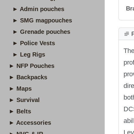
Br
► Admin pouches
► SMG magpouches
► Grenade pouches
P
► Police Vests
The
► Leg Rigs
pro
► NFP Pouches
pro
► Backpacks
dir
► Maps
bot
► Survival
DCS
► Belts
abi
► Accessories
Lev