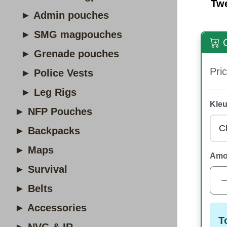
Tw
► Admin pouches
► SMG magpouches
O
► Grenade pouches
Pric
► Police Vests
► Leg Rigs
Kleu
► NFP Pouches
► Backpacks
► Maps
Amo
► Survival
► Belts
► Accessories
T