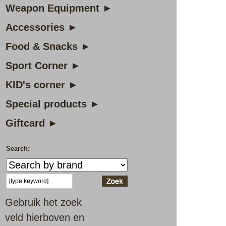
Weapon Equipment ►
Accessories ►
Food & Snacks ►
Sport Corner ►
KID's corner ►
Special products ►
Giftcard ►
Search:
Gebruik het zoek
veld hierboven en