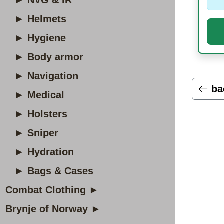
► NVG & IR
► Helmets
► Hygiene
► Body armor
► Navigation
ba
► Medical
► Holsters
► Sniper
► Hydration
► Bags & Cases
Combat Clothing ►
Brynje of Norway ►