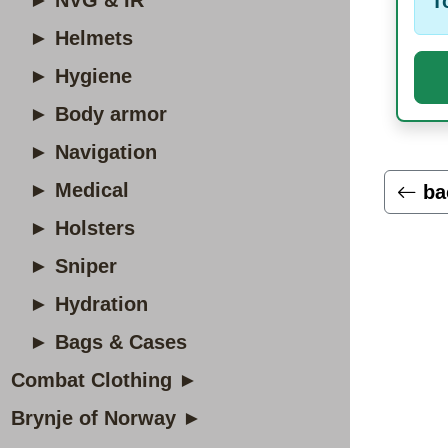
► NVG & IR
T
► Helmets
► Hygiene
► Body armor
► Navigation
► Medical
ba
► Holsters
► Sniper
► Hydration
► Bags & Cases
Combat Clothing ►
Brynje of Norway ►