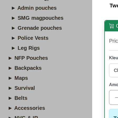
Tw
► Admin pouches
► SMG magpouches
O
► Grenade pouches
► Police Vests
Pric
► Leg Rigs
► NFP Pouches
Kleu
► Backpacks
► Maps
Amo
► Survival
► Belts
► Accessories