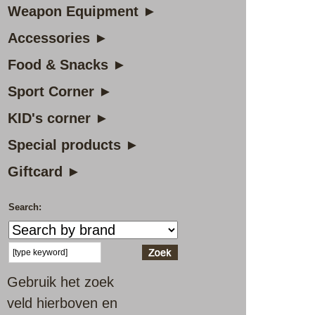
Weapon Equipment ►
Accessories ►
Food & Snacks ►
Sport Corner ►
KID's corner ►
Special products ►
Giftcard ►
Search:
Gebruik het zoek
veld hierboven en