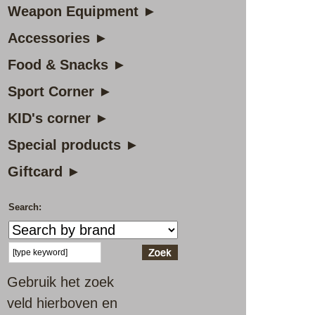
Weapon Equipment ►
Accessories ►
Food & Snacks ►
Sport Corner ►
KID's corner ►
Special products ►
Giftcard ►
Search:
Gebruik het zoek
veld hierboven en