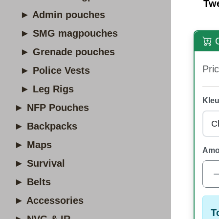
Tw
► Admin pouches
► SMG magpouches
O
► Grenade pouches
Pric
► Police Vests
► Leg Rigs
Kleu
► NFP Pouches
► Backpacks
► Maps
Amo
► Survival
► Belts
► Accessories
T