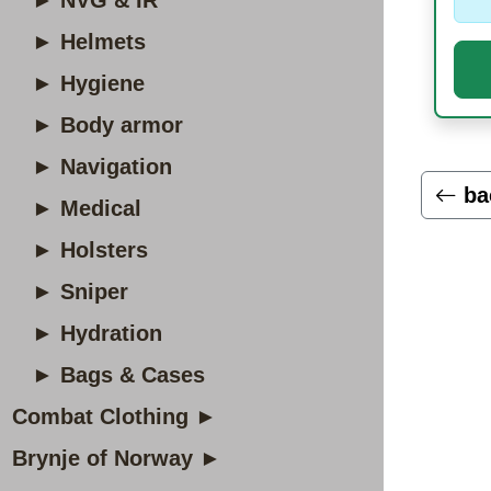
► NVG & IR
► Helmets
► Hygiene
► Body armor
► Navigation
ba
► Medical
► Holsters
► Sniper
► Hydration
► Bags & Cases
Combat Clothing ►
Brynje of Norway ►