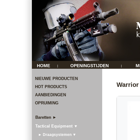
HOME
OPENINGSTIJDEN
M
|
|
NIEUWE PRODUCTEN
Warrior
HOT PRODUCTS
AANBIEDINGEN
OPRUIMING
Baretten ►
Tactical Equipment ▼
► Draagsystemen ▼