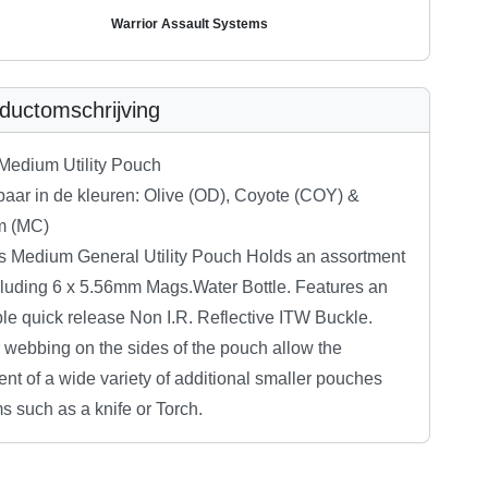
Warrior Assault Systems
ductomschrijving
 Medium Utility Pouch
baar in de kleuren: Olive (OD), Coyote (COY) &
m (MC)
’s Medium General Utility Pouch Holds an assortment
ncluding 6 x 5.56mm Mags.Water Bottle. Features an
le quick release Non I.R. Reflective ITW Buckle.
 webbing on the sides of the pouch allow the
nt of a wide variety of additional smaller pouches
s such as a knife or Torch.