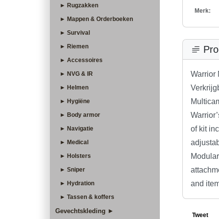
► Rugzakken
Merk:
► Mappen & Orderboeken
► Survival
► Riemen
Pro
► Accessoires
Warrior
► NVG & IR
Verkrijg
► Helmen
Multica
► Hygiëne
Warrior
► Body armor
of kit i
► Navigatie
adjustab
► Medical
Modular
► Holsters
attachme
► Sniper
and item
► Hydration
► Tassen & koffers
Gevechtskleding ►
Tweet