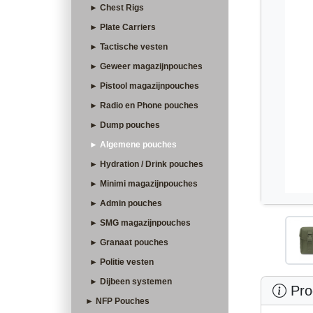
► Chest Rigs
► Plate Carriers
► Tactische vesten
► Geweer magazijnpouches
► Pistool magazijnpouches
► Radio en Phone pouches
► Dump pouches
► Algemene pouches
► Hydration / Drink pouches
► Minimi magazijnpouches
► Admin pouches
► SMG magazijnpouches
► Granaat pouches
► Politie vesten
► Dijbeen systemen
Prod
► NFP Pouches