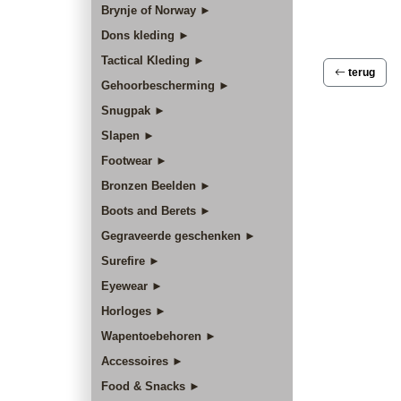
Brynje of Norway ►
Dons kleding ►
Tactical Kleding ►
terug
Gehoorbescherming ►
Snugpak ►
Slapen ►
Footwear ►
Bronzen Beelden ►
Boots and Berets ►
Gegraveerde geschenken ►
Surefire ►
Eyewear ►
Horloges ►
Wapentoebehoren ►
Accessoires ►
Food & Snacks ►