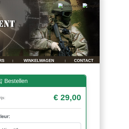
RS
WINKELWAGEN
CONTACT
|
|
Bestellen
€ 29,00
ijs:
leur: