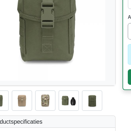
A
uctspecificaties