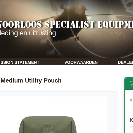
ISSION STATEMENT
VOORWAARDEN
DEALE
|
|
 Medium Utility Pouch
Pr
K