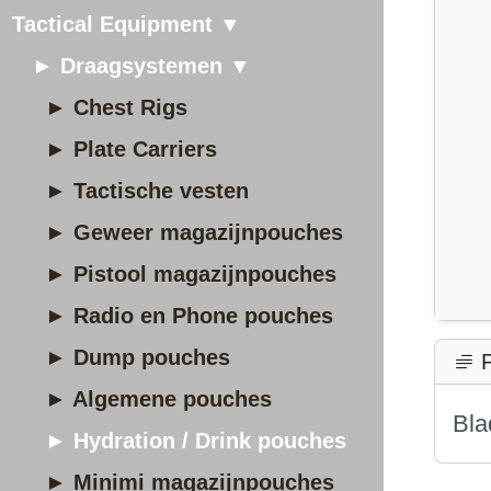
Tactical Equipment ▼
► Draagsystemen ▼
► Chest Rigs
► Plate Carriers
► Tactische vesten
► Geweer magazijnpouches
► Pistool magazijnpouches
► Radio en Phone pouches
► Dump pouches
P
► Algemene pouches
Bla
► Hydration / Drink pouches
► Minimi magazijnpouches