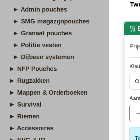
Tw
► Admin pouches
► SMG magazijnpouches
B
► Granaat pouches
► Politie vesten
Prij
► Dijbeen systemen
Kleu
► NFP Pouches
► Rugzakken
► Mappen & Orderboeken
Aant
► Survival
► Riemen
► Accessoires
T