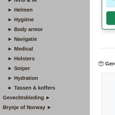
► NVG & IR
► Helmen
► Hygiëne
► Body armor
► Navigatie
► Medical
► Holsters
Gere
► Sniper
► Hydration
► Tassen & koffers
Gevechtskleding ►
Brynje of Norway ►