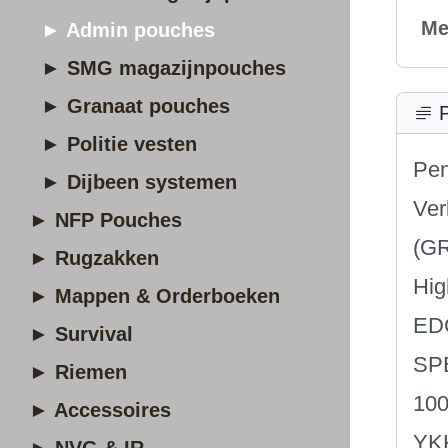
Me
► Admin pouches
► SMG magazijnpouches
► Granaat pouches
P
► Politie vesten
Pen
► Dijbeen systemen
Ver
► NFP Pouches
(GR
► Rugzakken
Hig
► Mappen & Orderboeken
EDC
► Survival
SP
► Riemen
100
► Accessoires
YKK