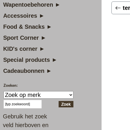
Wapentoebehoren ►
te
Accessoires ►
Food & Snacks ►
Sport Corner ►
KID's corner ►
Special products ►
Cadeaubonnen ►
Zoeken:
Gebruik het zoek
veld hierboven en