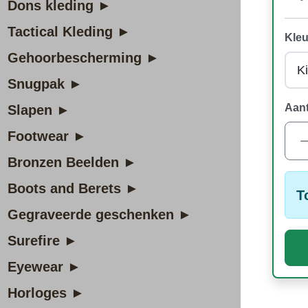
Dons kleding ►
Tactical Kleding ►
Kleu
Gehoorbescherming ►
Snugpak ►
Aant
Slapen ►
Footwear ►
Bronzen Beelden ►
Boots and Berets ►
T
Gegraveerde geschenken ►
Surefire ►
Eyewear ►
Horloges ►