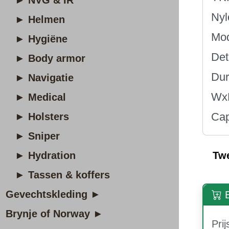
► NVG & IR
Nyl
► Helmen
Mod
► Hygiëne
Det
► Body armor
Dur
► Navigatie
Wx
► Medical
Cap
► Holsters
► Sniper
► Hydration
Tw
► Tassen & koffers
Gevechtskleding ►
B
Brynje of Norway ►
Prij