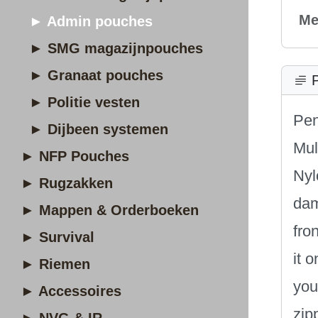
Me
► Admin pouches
► SMG magazijnpouches
► Granaat pouches
P
► Politie vesten
Pen
► Dijbeen systemen
Mul
► NFP Pouches
Nyl
► Rugzakken
dam
► Mappen & Orderboeken
fro
► Survival
it 
► Riemen
you
► Accessoires
zip