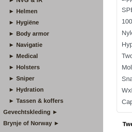
► NVG & IR
SP
► Helmen
100
► Hygiëne
Nyl
► Body armor
Hyp
► Navigatie
Two
► Medical
Mol
► Holsters
► Sniper
Sna
► Hydration
Wx
► Tassen & koffers
Cap
Gevechtskleding ►
Brynje of Norway ►
Tw