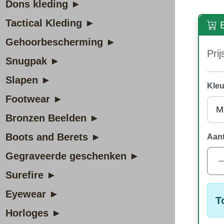
Dons kleding ►
Tactical Kleding ►
B
Gehoorbescherming ►
Prij
Snugpak ►
Slapen ►
Kleu
Footwear ►
Bronzen Beelden ►
Boots and Berets ►
Aant
Gegraveerde geschenken ►
Surefire ►
Eyewear ►
T
Horloges ►