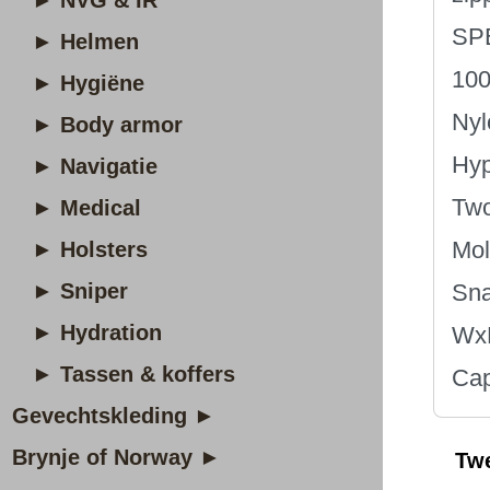
► NVG & IR
SP
► Helmen
100
► Hygiëne
Nyl
► Body armor
Hyp
► Navigatie
Two
► Medical
Mol
► Holsters
► Sniper
Sna
► Hydration
Wx
► Tassen & koffers
Cap
Gevechtskleding ►
Brynje of Norway ►
Tw