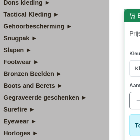
Dons kleding ►
Tactical Kleding ►
B
Gehoorbescherming ►
Prij
Snugpak ►
Slapen ►
Kleu
Footwear ►
Bronzen Beelden ►
Boots and Berets ►
Aant
Gegraveerde geschenken ►
Surefire ►
Eyewear ►
T
Horloges ►