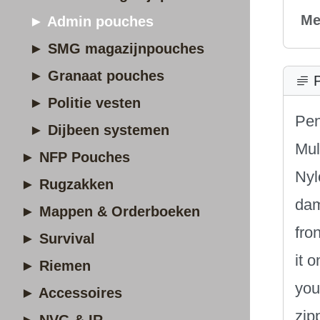
Me
► Admin pouches
► SMG magazijnpouches
► Granaat pouches
P
► Politie vesten
Pen
► Dijbeen systemen
Mul
► NFP Pouches
Nyl
► Rugzakken
dam
► Mappen & Orderboeken
fro
► Survival
it 
► Riemen
you
► Accessoires
zip