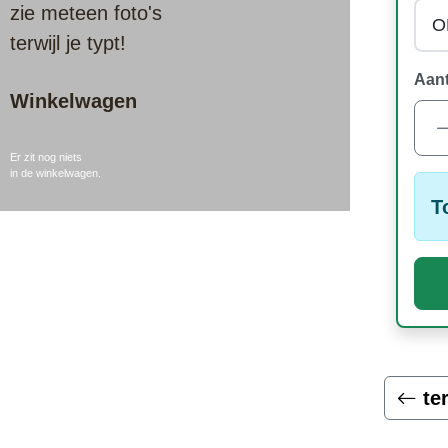
zie meteen foto's
terwijl je typt!
Aant
Winkelwagen
Er zit nog niets
in de winkelwagen.
T
te