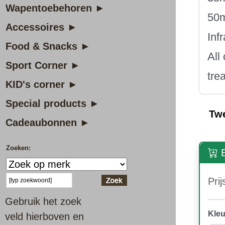
Wapentoebehoren ►
50m
Accessoires ►
Inf
Food & Snacks ►
All
Sport Corner ►
tre
KID's corner ►
Special products ►
Tw
Cadeaubonnen ►
Zoeken:
B
Prij
Gebruik het zoek
Kleu
veld hierboven en