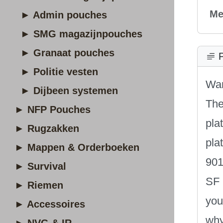
Me
► Admin pouches
► SMG magazijnpouches
► Granaat pouches
P
► Politie vesten
War
► Dijbeen systemen
The
► NFP Pouches
pla
► Rugzakken
pla
► Mappen & Orderboeken
901
► Survival
SF 
► Riemen
you
► Accessoires
why