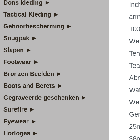
Dons kleding ►
Inc
Tactical Kleding ►
arm
Gehoorbescherming ►
100
Snugpak ►
Wei
Slapen ►
Ten
Footwear ►
Tea
Bronzen Beelden ►
Abr
Boots and Berets ►
Wat
Gegraveerde geschenken ►
Web
Surefire ►
Gen
Eyewear ►
25m
Horloges ►
38m