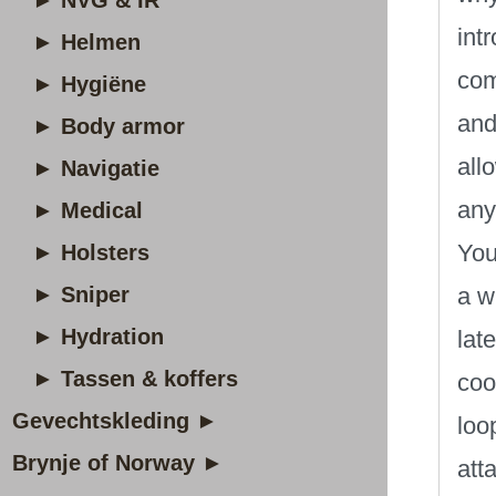
► NVG & IR
int
► Helmen
com
► Hygiëne
and
► Body armor
all
► Navigatie
any
► Medical
You
► Holsters
► Sniper
a w
► Hydration
lat
► Tassen & koffers
coo
Gevechtskleding ►
loo
Brynje of Norway ►
att