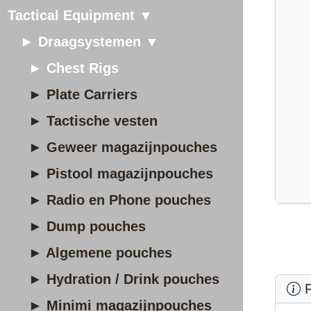
Tactical Equipment ▼
► Draagsystemen ▼
► Chest Rigs
► Plate Carriers
► Tactische vesten
► Geweer magazijnpouches
► Pistool magazijnpouches
► Radio en Phone pouches
► Dump pouches
► Algemene pouches
► Hydration / Drink pouches
P
► Minimi magazijnpouches