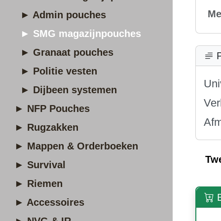
Me
► Admin pouches
► SMG magazijnpouches
► Granaat pouches
P
► Politie vesten
Uni
► Dijbeen systemen
Ver
► NFP Pouches
Afm
► Rugzakken
► Mappen & Orderboeken
Tw
► Survival
► Riemen
B
► Accessoires