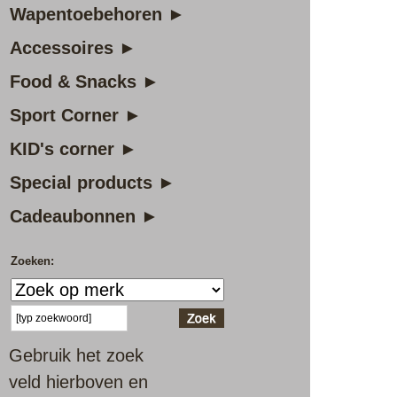
Wapentoebehoren ►
Accessoires ►
Food & Snacks ►
Sport Corner ►
KID's corner ►
Special products ►
Cadeaubonnen ►
Zoeken:
Gebruik het zoek
veld hierboven en