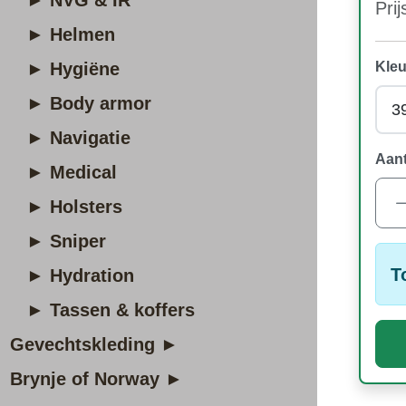
► NVG & IR
Prij
► Helmen
► Hygiëne
Kleu
► Body armor
► Navigatie
Aant
► Medical
► Holsters
► Sniper
T
► Hydration
► Tassen & koffers
Gevechtskleding ►
Brynje of Norway ►