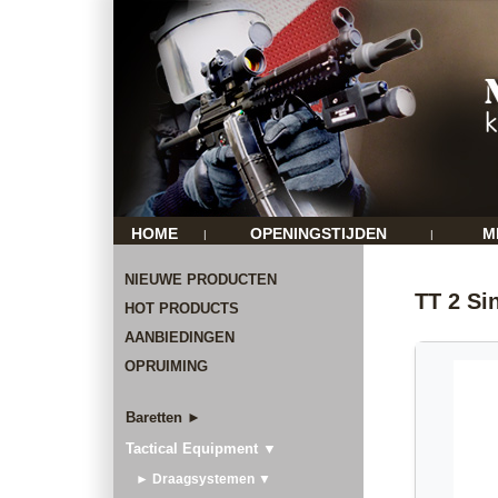
HOME
OPENINGSTIJDEN
M
|
|
NIEUWE PRODUCTEN
TT 2 Si
HOT PRODUCTS
AANBIEDINGEN
OPRUIMING
Baretten ►
Tactical Equipment ▼
► Draagsystemen ▼