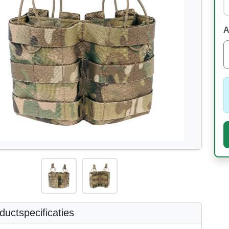
A
uctspecificaties