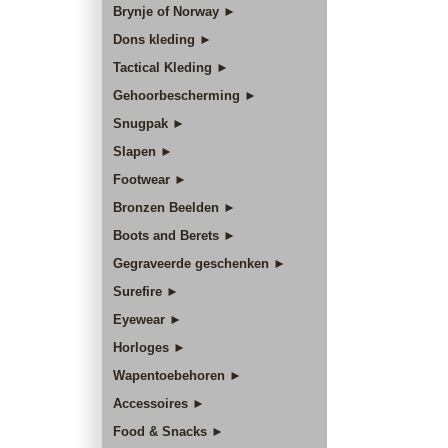
Brynje of Norway ►
Dons kleding ►
Tactical Kleding ►
Gehoorbescherming ►
Snugpak ►
Slapen ►
Footwear ►
Bronzen Beelden ►
Boots and Berets ►
Gegraveerde geschenken ►
Surefire ►
Eyewear ►
Horloges ►
Wapentoebehoren ►
Accessoires ►
Food & Snacks ►