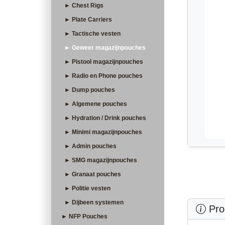
► Chest Rigs
► Plate Carriers
► Tactische vesten
► Geweer magazijnpouches
► Pistool magazijnpouches
► Radio en Phone pouches
► Dump pouches
► Algemene pouches
► Hydration / Drink pouches
► Minimi magazijnpouches
► Admin pouches
► SMG magazijnpouches
► Granaat pouches
► Politie vesten
► Dijbeen systemen
Prod
► NFP Pouches