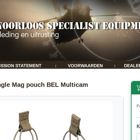
ISSION STATEMENT
VOORWAARDEN
DEALE
|
|
ngle Mag pouch BEL Multicam
Pr
K