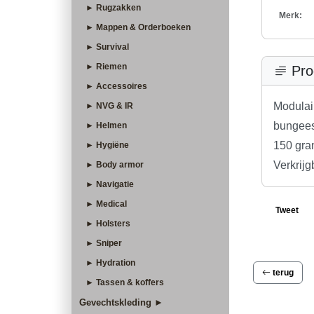
► Rugzakken
Merk:
► Mappen & Orderboeken
► Survival
► Riemen
Pro
► Accessoires
Modulai
► NVG & IR
bungees
► Helmen
150 gra
► Hygiëne
Verkrijg
► Body armor
► Navigatie
► Medical
Tweet
► Holsters
► Sniper
► Hydration
terug
► Tassen & koffers
Gevechtskleding ►