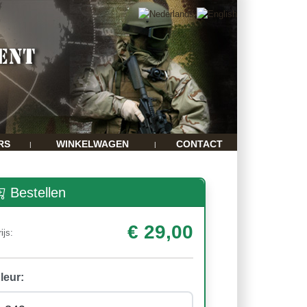
RS
WINKELWAGEN
CONTACT
|
|
Bestellen
€ 29,00
ijs:
leur: