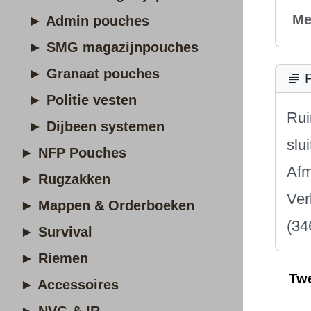
Me
► Admin pouches
► SMG magazijnpouches
► Granaat pouches
P
► Politie vesten
Rui
► Dijbeen systemen
slu
► NFP Pouches
Afm
► Rugzakken
Ver
► Mappen & Orderboeken
(34
► Survival
► Riemen
Tw
► Accessoires