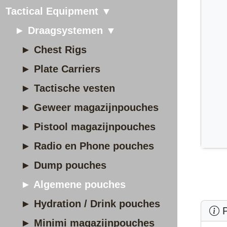
Tactical Equipment ▼
► Draagsystemen ▼
► Chest Rigs
► Plate Carriers
► Tactische vesten
► Geweer magazijnpouches
► Pistool magazijnpouches
► Radio en Phone pouches
► Dump pouches
► Algemene pouches
► Hydration / Drink pouches
P
► Minimi magazijnpouches