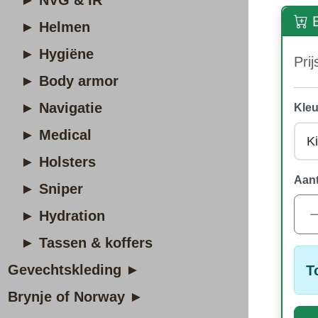
► NVG & IR
B
► Helmen
► Hygiëne
Prij
► Body armor
► Navigatie
Kleu
► Medical
► Holsters
Aant
► Sniper
► Hydration
► Tassen & koffers
Gevechtskleding ►
T
Brynje of Norway ►