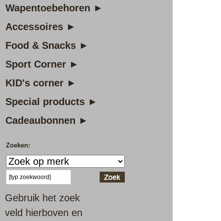
Wapentoebehoren ►
Accessoires ►
Food & Snacks ►
Sport Corner ►
KID's corner ►
Special products ►
Cadeaubonnen ►
Zoeken:
Gebruik het zoek
veld hierboven en