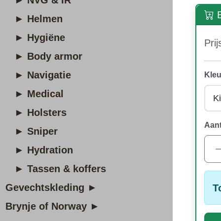
► NVG & IR
B
► Helmen
► Hygiëne
Prij
► Body armor
► Navigatie
Kleu
► Medical
► Holsters
Aant
► Sniper
► Hydration
► Tassen & koffers
Gevechtskleding ►
T
Brynje of Norway ►