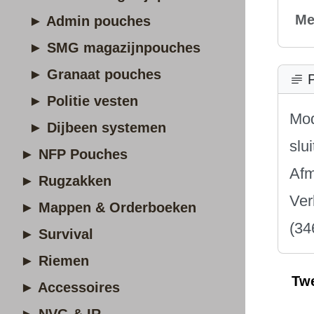
Me
► Admin pouches
► SMG magazijnpouches
► Granaat pouches
P
► Politie vesten
Mod
► Dijbeen systemen
slu
► NFP Pouches
Afm
► Rugzakken
Ver
► Mappen & Orderboeken
(34
► Survival
► Riemen
Tw
► Accessoires