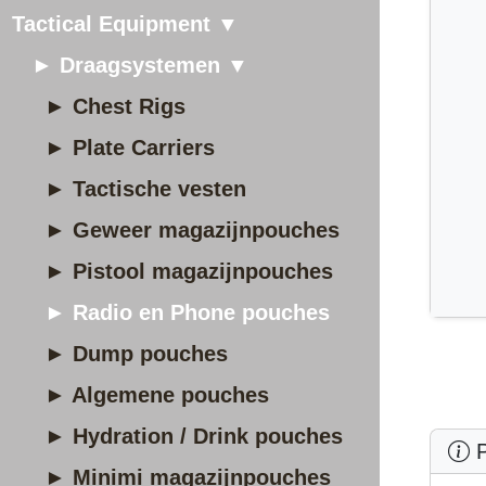
Tactical Equipment ▼
► Draagsystemen ▼
► Chest Rigs
► Plate Carriers
► Tactische vesten
► Geweer magazijnpouches
► Pistool magazijnpouches
► Radio en Phone pouches
► Dump pouches
► Algemene pouches
► Hydration / Drink pouches
P
► Minimi magazijnpouches