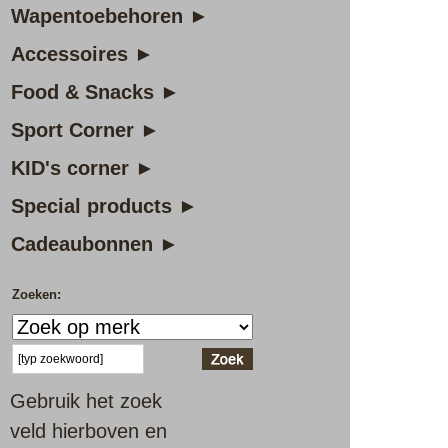
Wapentoebehoren ►
Accessoires ►
Food & Snacks ►
Sport Corner ►
KID's corner ►
Special products ►
Cadeaubonnen ►
Zoeken:
Gebruik het zoek
veld hierboven en