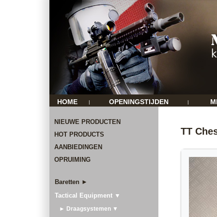
HOME
OPENINGSTIJDEN
M
|
|
NIEUWE PRODUCTEN
TT Ches
HOT PRODUCTS
AANBIEDINGEN
OPRUIMING
Baretten ►
Tactical Equipment ▼
► Draagsystemen ▼