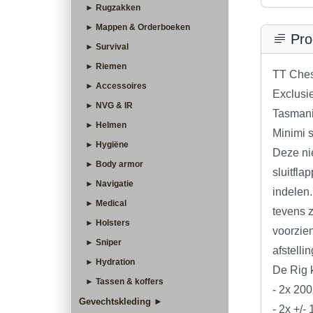
► Rugzakken
► Mappen & Orderboeken
Pro
► Survival
► Riemen
TT Ches
► Accessoires
Exclusi
► NVG & IR
Tasmani
► Helmen
Minimi s
► Hygiëne
Deze ni
► Body armor
sluitfla
► Navigatie
indelen. 
► Medical
tevens 
► Holsters
voorzie
► Sniper
afstellin
► Hydration
De Rig 
► Tassen & koffers
- 2x 200
Gevechtskleding ►
- 2x +/-