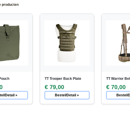
e producten
Pouch
TT Trooper Back Plate
TT Warrior Bel
0
€ 79,00
€ 70,00
el/Detail »
Bestel/Detail »
Bestel/D