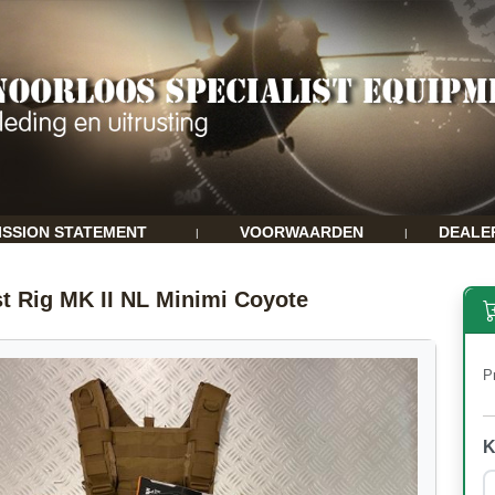
ISSION STATEMENT
VOORWAARDEN
DEALE
|
|
t Rig MK II NL Minimi Coyote
Pr
K