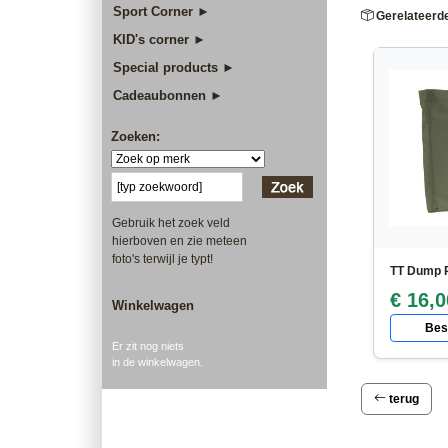
Sport Corner ►
Gerelateerd
KID's corner ►
Special products ►
Cadeaubonnen ►
Zoeken:
Gebruik het zoek veld
hierboven en zie meteen
foto's terwijl je typt!
TT Dump 
€ 16,0
Winkelwagen
Best
Er zit nog niets
in de winkelwagen.
terug