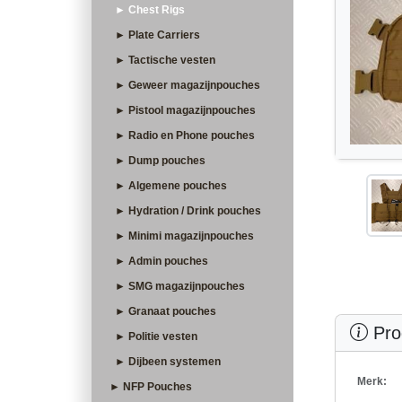
► Chest Rigs
► Plate Carriers
► Tactische vesten
► Geweer magazijnpouches
► Pistool magazijnpouches
► Radio en Phone pouches
► Dump pouches
► Algemene pouches
► Hydration / Drink pouches
► Minimi magazijnpouches
► Admin pouches
► SMG magazijnpouches
► Granaat pouches
Prod
► Politie vesten
► Dijbeen systemen
Merk:
► NFP Pouches