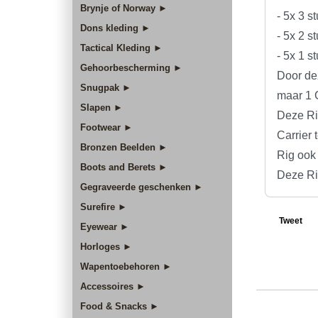
Brynje of Norway ►
- 5x 3 s
Dons kleding ►
- 5x 2 s
Tactical Kleding ►
- 5x 1 s
Gehoorbescherming ►
Door de
Snugpak ►
maar 1 C
Slapen ►
Deze Ri
Footwear ►
Carrier 
Bronzen Beelden ►
Rig ook 
Boots and Berets ►
Deze Rig
Gegraveerde geschenken ►
Surefire ►
Tweet
Eyewear ►
Horloges ►
Wapentoebehoren ►
Accessoires ►
Food & Snacks ►