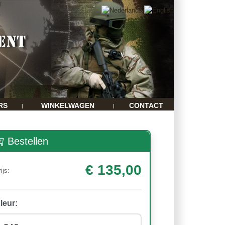
RS
WINKELWAGEN
CONTACT
|
|
Bestellen
€ 135,00
ijs:
leur: