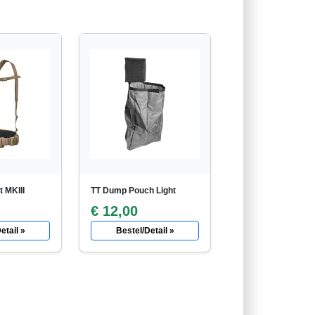
t MKIII
TT Dump Pouch Light
€ 12,00
etail »
Bestel/Detail »