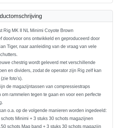
ductomschrijving
t Rig MK II NL Minimi Coyote Brown
ef door/voor ons ontwikkeld en geproduceerd door
an Tiger, naar aanleiding van de vraag van vele
chutters.
euwe chestrig wordt geleverd met verschillende
ppen en dividers, zodat de operator zijn Rig zelf kan
(zie foto's).
zijn de magazijntassen van compressiestraps
n om rammelen tegen te gaan en voor een perfecte
g.
kan o.a. op de volgende manieren worden ingedeeld:
 schots Minimi + 3 stuks 30 schots magazijnen
 150 schots Mag band + 3 stuks 30 schots magazijn