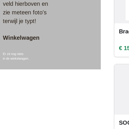
veld hierboven en
zie meteen foto's
terwijl je typt!
Bra
Winkelwagen
€ 1
Er zit nog niets
in de winkelwagen.
SOG