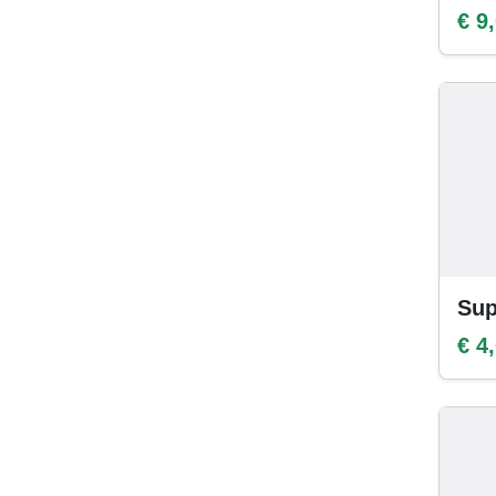
€ 9
Sup
€ 4