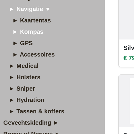
► Navigatie ▼
► Kaartentas
► Kompas
► GPS
Sil
► Accessoires
€ 7
► Medical
► Holsters
► Sniper
► Hydration
► Tassen & koffers
Gevechtskleding ►