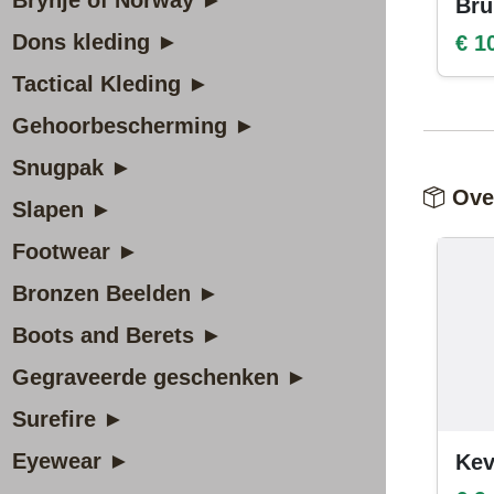
Brynje of Norway ►
Bru
Dons kleding ►
€ 1
Tactical Kleding ►
Gehoorbescherming ►
Snugpak ►
Over
Slapen ►
Footwear ►
Bronzen Beelden ►
Boots and Berets ►
Gegraveerde geschenken ►
Surefire ►
Eyewear ►
Kev