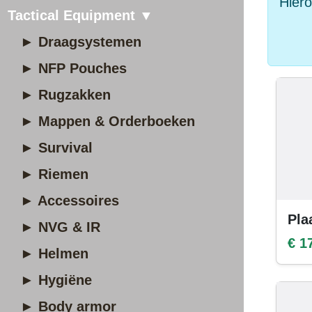
Hiero
Tactical Equipment ▼
► Draagsystemen
► NFP Pouches
► Rugzakken
► Mappen & Orderboeken
► Survival
► Riemen
► Accessoires
Pla
► NVG & IR
€ 1
► Helmen
► Hygiëne
► Body armor