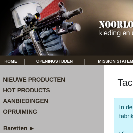
|
|
HOME
OPENINGSTIJDEN
MISSION STATE
NIEUWE PRODUCTEN
Tac
HOT PRODUCTS
AANBIEDINGEN
In de
OPRUIMING
fabri
Baretten ►