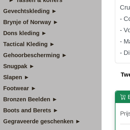
► Tassen & koffers
Cru
Gevechtskleding ►
- C
Brynje of Norway ►
- V
Dons kleding ►
- M
Tactical Kleding ►
- D
Gehoorbescherming ►
Snugpak ►
Tw
Slapen ►
Footwear ►
B
Bronzen Beelden ►
Boots and Berets ►
Prij
Gegraveerde geschenken ►