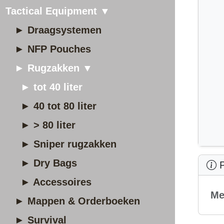
Tactical Equipment ▼
► Draagsystemen
► NFP Pouches
► Rugzakken ▼
► tot 40 liter
► 40 tot 80 liter
► > 80 liter
► Sniper rugzakken
► Dry Bags
P
► Accessoires
Me
► Mappen & Orderboeken
► Survival