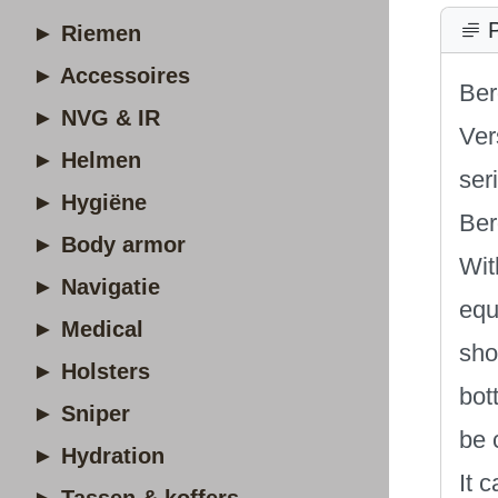
P
► Riemen
► Accessoires
Ber
► NVG & IR
Ver
► Helmen
ser
► Hygiëne
Ber
► Body armor
Wit
► Navigatie
equ
► Medical
sho
► Holsters
bot
► Sniper
be 
► Hydration
It 