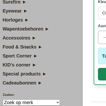
Surefire ►
Kleu
Eyewear ►
Horloges ►
Aant
Wapentoebehoren ►
Accessoires ►
Food & Snacks ►
Sport Corner ►
T
KID's corner ►
Special products ►
Cadeaubonnen ►
Zoeken: