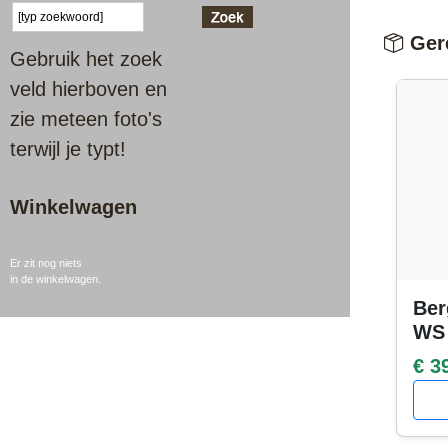
Gere
Gebruik het zoek
veld hierboven en
zie meteen foto's
terwijl je typt!
Winkelwagen
Er zit nog niets
in de winkelwagen.
Ber
WS
€ 3