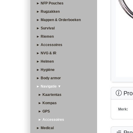
► NFP Pouches
► Rugzakken
► Mappen & Orderboeken
► Survival
► Riemen
► Accessoires
► NVG & IR
► Helmen
► Hygiëne
► Body armor
► Navigatie ▼
Prod
► Kaartentas
► Kompas
Merk:
► GPS
► Accessoires
► Medical
Pro