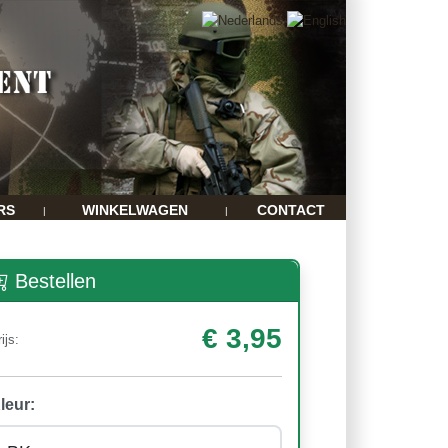
RS
WINKELWAGEN
CONTACT
|
|
Bestellen
€ 3,95
ijs:
leur: