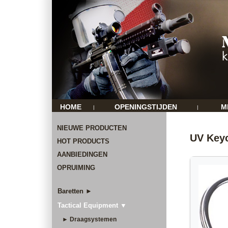
HOME
OPENINGSTIJDEN
M
|
|
NIEUWE PRODUCTEN
UV Keyc
HOT PRODUCTS
AANBIEDINGEN
OPRUIMING
Baretten ►
Tactical Equipment ▼
► Draagsystemen