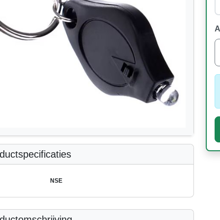
A
uctspecificaties
NSE
ductomschrijving