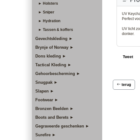
► Holsters
► Sniper
UV Keycha
Perfect vo
► Hydration
UV licht zo
► Tassen & koffers
donker.
Gevechtskleding ►
Brynje of Norway ►
Dons kleding ►
Tweet
Tactical Kleding ►
Gehoorbescherming ►
Snugpak ►
terug
Slapen ►
Footwear ►
Bronzen Beelden ►
Boots and Berets ►
Gegraveerde geschenken ►
Surefire ►