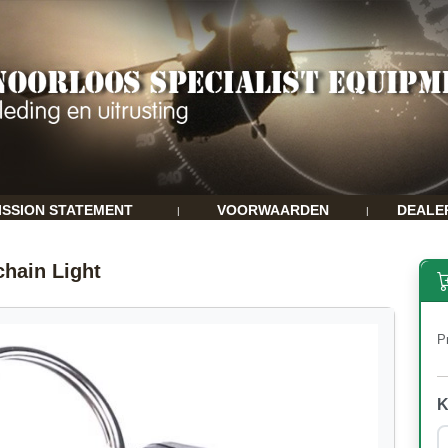
ISSION STATEMENT
VOORWAARDEN
DEALE
|
|
hain Light
Pr
K