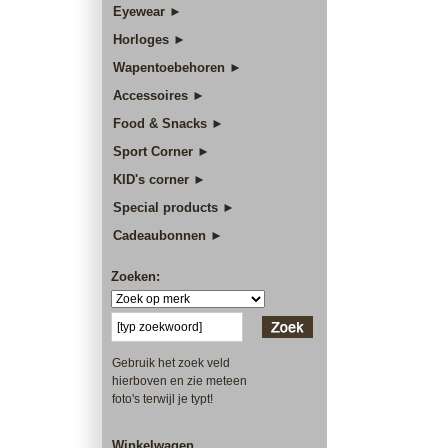
Eyewear ►
Horloges ►
Wapentoebehoren ►
Accessoires ►
Food & Snacks ►
Sport Corner ►
KID's corner ►
Special products ►
Cadeaubonnen ►
Zoeken:
Gebruik het zoek veld
hierboven en zie meteen
foto's terwijl je typt!
Winkelwagen