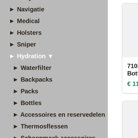
► Navigatie
► Medical
► Holsters
► Sniper
► Hydration ▼
710
► Waterfilter
Bot
► Backpacks
€ 1
► Packs
► Bottles
► Accessoires en reservedelen
► Thermosflessen