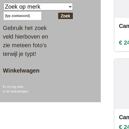
Cam
Gebruik het zoek
veld hierboven en
€ 2
zie meteen foto's
terwijl je typt!
Winkelwagen
Er zit nog niets
in de winkelwagen.
Ca
€ 2