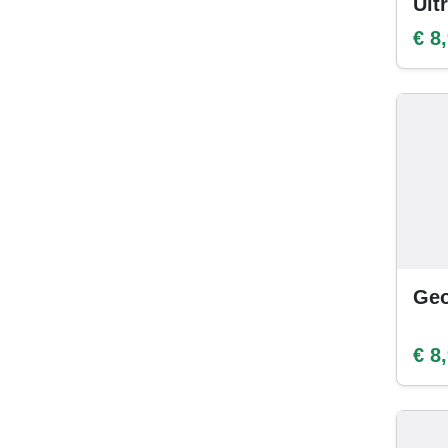
Ult
€ 8
Geo
€ 8