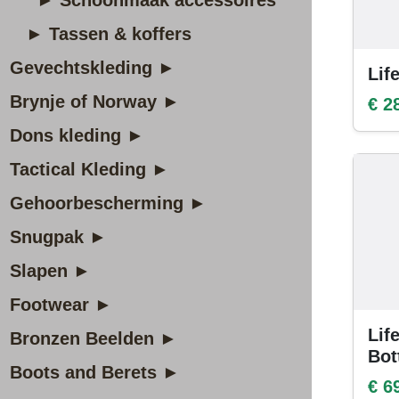
► Schoonmaak accessoires
► Tassen & koffers
Gevechtskleding ►
Lif
Brynje of Norway ►
€ 2
Dons kleding ►
Tactical Kleding ►
Gehoorbescherming ►
Snugpak ►
Slapen ►
Footwear ►
Lif
Bronzen Beelden ►
Bot
Boots and Berets ►
€ 6