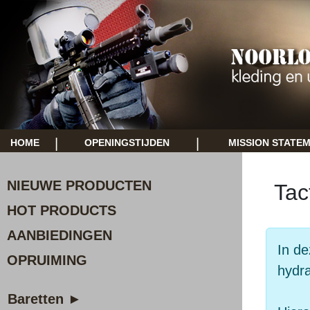
|
|
HOME
OPENINGSTIJDEN
MISSION STATE
NIEUWE PRODUCTEN
Tac
HOT PRODUCTS
AANBIEDINGEN
In de
OPRUIMING
hydra
Baretten ►