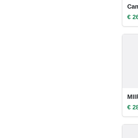
Cam
€ 2
MII
€ 2