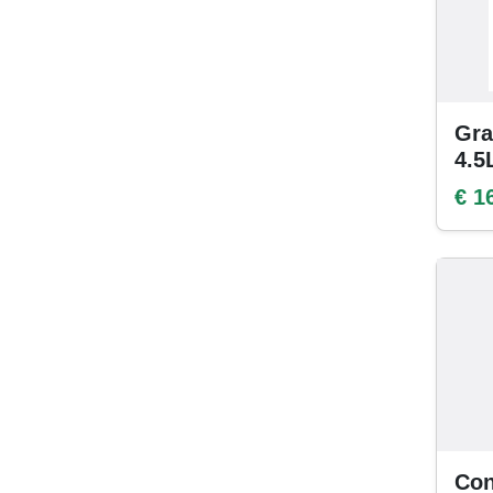
Gra
4.5
€ 1
Con