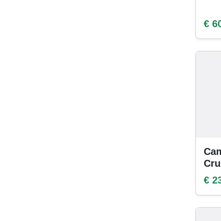
€ 6
Cam
Cr
€ 2