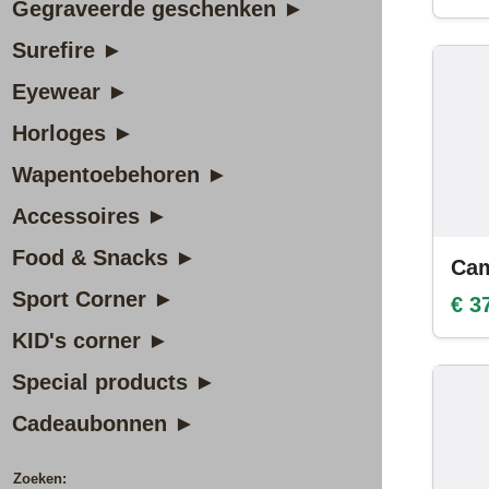
Gegraveerde geschenken ►
Surefire ►
Eyewear ►
Horloges ►
Wapentoebehoren ►
Accessoires ►
Food & Snacks ►
Cam
Sport Corner ►
€ 3
KID's corner ►
Special products ►
Cadeaubonnen ►
Zoeken: