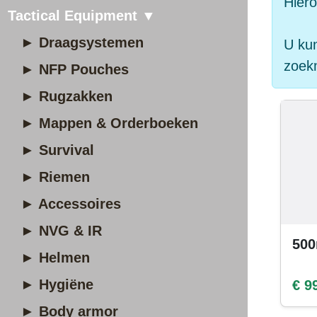
Hiero
Tactical Equipment ▼
► Draagsystemen
U kun
zoek
► NFP Pouches
► Rugzakken
► Mappen & Orderboeken
► Survival
► Riemen
► Accessoires
► NVG & IR
500
► Helmen
► Hygiëne
€ 9
► Body armor