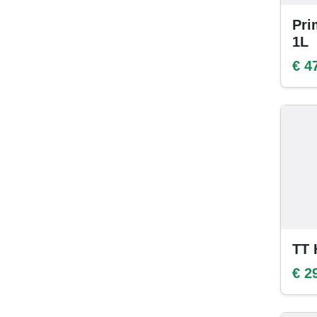
Pri
1L
€ 4
TT 
€ 2