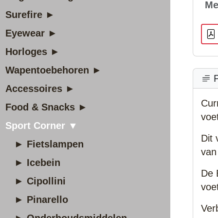
Me
Surefire ►
Eyewear ►
Horloges ►
Wapentoebehoren ►
P
Accessoires ►
Cur
Food & Snacks ►
voe
Sport Corner ▼
Dit
► Fietslampen
van
► Icebein
De 
► Cipollini
voe
► Pinarello
Ver