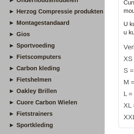
► Onderhoudsmiddelen
Cur
mou
► Herzog Compressie produkten
► Montagestandaard
U k
u k
► Gios
► Sportvoeding
Ver
► Fietscomputers
XS 
► Carbon kleding
S =
► Fietshelmen
M =
► Oakley Brillen
L =
► Cuore Carbon Wielen
XL 
► Fietstrainers
XXL
► Sportkleding