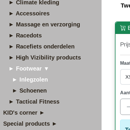
► Climate kleding
Tw
► Accessoires
► Massage en verzorging
B
► Racedots
Prij
► Racefiets onderdelen
► High Vizibility products
Maat
► Footwear ▼
► Inlegzolen
► Schoenen
Aant
► Tactical Fitness
KID's corner ►
Special products ►
T