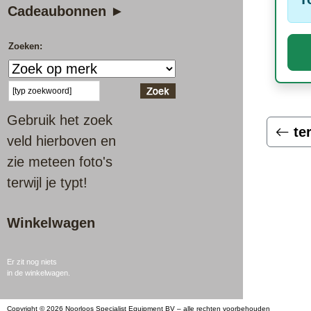
Cadeaubonnen ►
Zoeken:
Gebruik het zoek
te
veld hierboven en
zie meteen foto's
terwijl je typt!
Winkelwagen
Er zit nog niets
in de winkelwagen.
Copyright © 2026 Noorloos Specialist Equipment BV – alle rechten voorbehouden