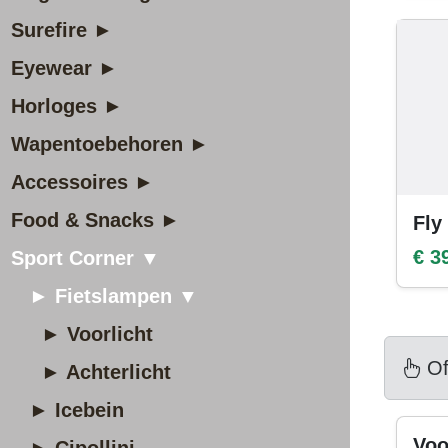
Surefire ►
Eyewear ►
Horloges ►
Wapentoebehoren ►
Accessoires ►
Food & Snacks ►
Fly
€ 3
Sport Corner ▼
► Fietslampen ▼
► Voorlicht
Of
► Achterlicht
► Icebein
Voo