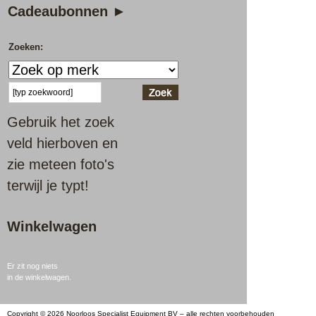
Cadeaubonnen ►
Zoeken:
Gebruik het zoek
veld hierboven en
zie meteen foto's
terwijl je typt!
Winkelwagen
Er zit nog niets
in de winkelwagen.
Copyright © 2026 Noorloos Specialist Equipment BV – alle rechten voorbehouden