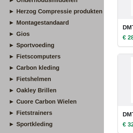
► Onderhoudsmiddelen
► Herzog Compressie produkten
► Montagestandaard
DMT
► Gios
€ 2
► Sportvoeding
► Fietscomputers
► Carbon kleding
► Fietshelmen
► Oakley Brillen
► Cuore Carbon Wielen
► Fietstrainers
DMT
► Sportkleding
€ 3