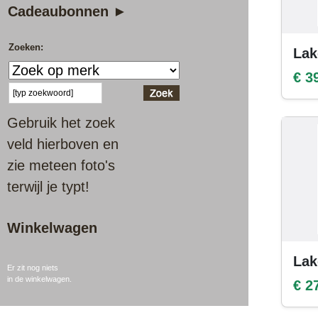
Cadeaubonnen ►
Zoeken:
Lak
€ 3
Gebruik het zoek
veld hierboven en
zie meteen foto's
terwijl je typt!
Winkelwagen
Lak
Er zit nog niets
in de winkelwagen.
€ 2