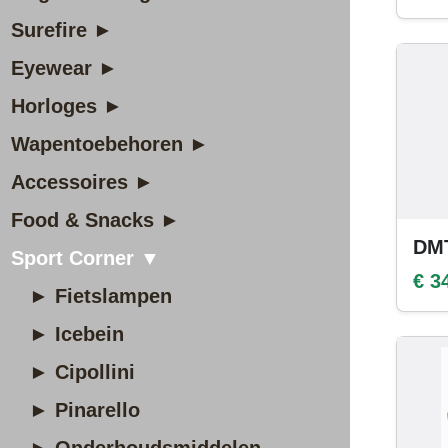
Surefire ►
Eyewear ►
Horloges ►
Wapentoebehoren ►
Accessoires ►
Food & Snacks ►
DM
Sport Corner ▼
€ 3
► Fietslampen
► Icebein
► Cipollini
► Pinarello