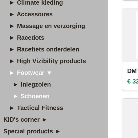
► Climate kleding
► Accessoires
► Massage en verzorging
► Racedots
► Racefiets onderdelen
► High Vizibility products
DMT
► Footwear ▼
€ 3
► Inlegzolen
► Schoenen
► Tactical Fitness
KID's corner ►
Special products ►