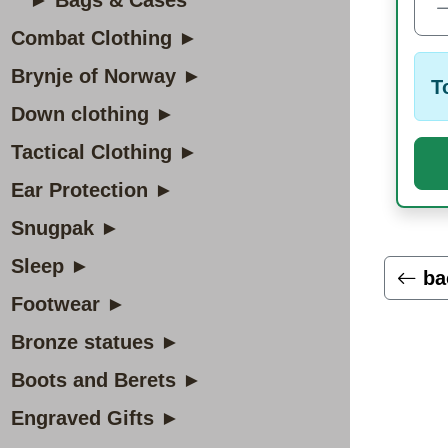
► Bags & Cases
Combat Clothing ►
Brynje of Norway ►
T
Down clothing ►
Tactical Clothing ►
Ear Protection ►
Snugpak ►
Sleep ►
ba
Footwear ►
Bronze statues ►
Boots and Berets ►
Engraved Gifts ►