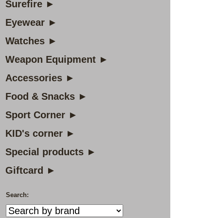
Surefire ►
Eyewear ►
Watches ►
Weapon Equipment ►
Accessories ►
Food & Snacks ►
Sport Corner ►
KID's corner ►
Special products ►
Giftcard ►
Search: