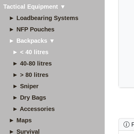
Tactical Equipment ▼
► Loadbearing Systems
► NFP Pouches
► Backpacks ▼
► < 40 litres
► 40-80 litres
► > 80 litres
► Sniper
► Dry Bags
► Accessories
► Maps
P
► Survival