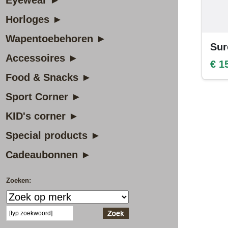
Eyewear ►
Horloges ►
Wapentoebehoren ►
Sur
Accessoires ►
€ 1
Food & Snacks ►
Sport Corner ►
KID's corner ►
Special products ►
Cadeaubonnen ►
Zoeken: