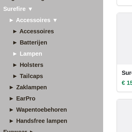
Surefire ▼
► Accessoires ▼
► Accessoires
► Batterijen
► Lampen
► Holsters
Sur
► Tailcaps
€ 1
► Zaklampen
► EarPro
► Wapentoebehoren
► Handsfree lampen