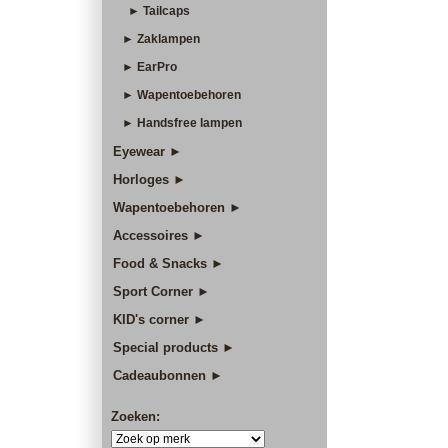
► Tailcaps
► Zaklampen
► EarPro
► Wapentoebehoren
► Handsfree lampen
Eyewear ►
Horloges ►
Wapentoebehoren ►
Accessoires ►
Food & Snacks ►
Sport Corner ►
KID's corner ►
Special products ►
Cadeaubonnen ►
Zoeken: