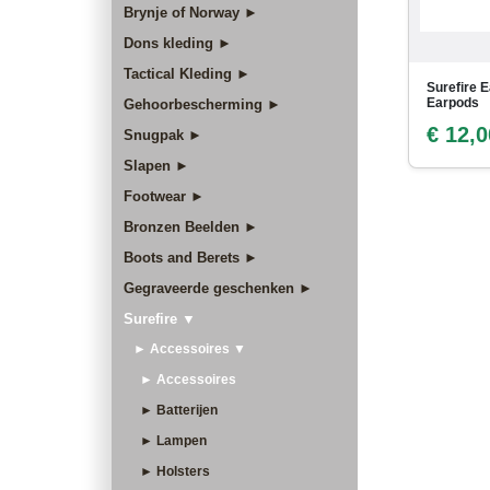
Brynje of Norway ►
Dons kleding ►
Tactical Kleding ►
Surefire E
Earpods
Gehoorbescherming ►
€ 12,0
Snugpak ►
Slapen ►
Footwear ►
Bronzen Beelden ►
Boots and Berets ►
Gegraveerde geschenken ►
Surefire ▼
► Accessoires ▼
► Accessoires
► Batterijen
► Lampen
► Holsters