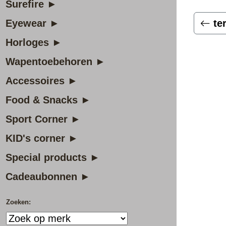
Surefire ►
Eyewear ►
te
Horloges ►
Wapentoebehoren ►
Accessoires ►
Food & Snacks ►
Sport Corner ►
KID's corner ►
Special products ►
Cadeaubonnen ►
Zoeken: