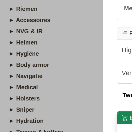
Me
► Riemen
► Accessoires
► NVG & IR
P
► Helmen
Hig
► Hygiëne
► Body armor
Ver
► Navigatie
► Medical
Tw
► Holsters
► Sniper
B
► Hydration