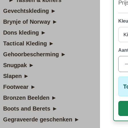
► Tassen & koffers
Prij
Gevechtskleding ►
Brynje of Norway ►
Kleu
Dons kleding ►
Tactical Kleding ►
Aant
Gehoorbescherming ►
Snugpak ►
Slapen ►
T
Footwear ►
Bronzen Beelden ►
Boots and Berets ►
Gegraveerde geschenken ►