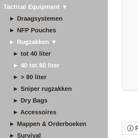
Tactical Equipment ▼
► Draagsystemen
► NFP Pouches
► Rugzakken ▼
► tot 40 liter
► 40 tot 80 liter
► > 80 liter
► Sniper rugzakken
► Dry Bags
► Accessoires
► Mappen & Orderboeken
P
► Survival