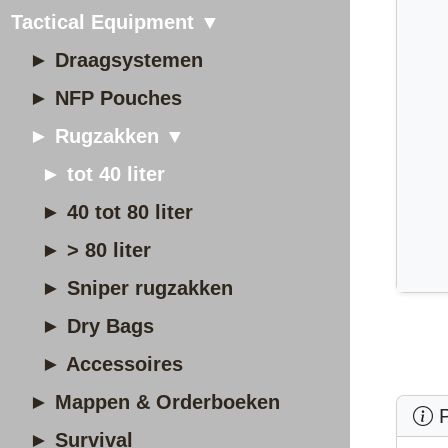
Tactical Equipment ▼
► Draagsystemen
► NFP Pouches
► Rugzakken ▼
► tot 40 liter
► 40 tot 80 liter
► > 80 liter
► Sniper rugzakken
► Dry Bags
► Accessoires
► Mappen & Orderboeken
P
► Survival