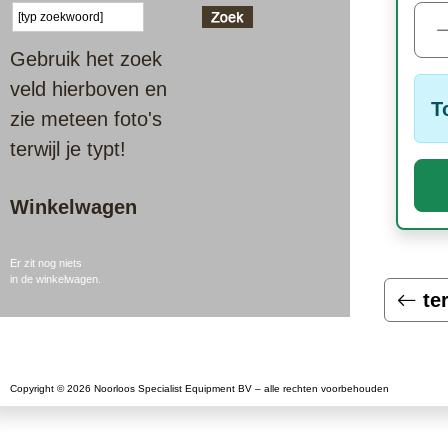
Gebruik het zoek
veld hierboven en
T
zie meteen foto's
terwijl je typt!
Winkelwagen
Er zit nog niets
in de winkelwagen.
te
Copyright © 2026 Noorloos Specialist Equipment BV – alle rechten voorbehouden