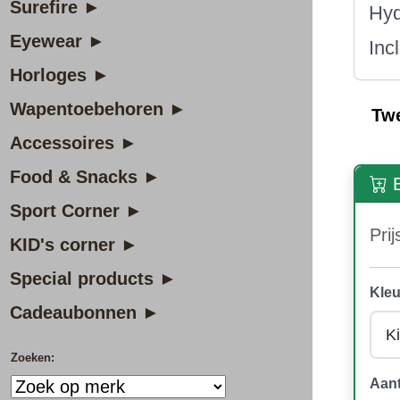
Surefire ►
Hyd
Eyewear ►
Inc
Horloges ►
Wapentoebehoren ►
Tw
Accessoires ►
Food & Snacks ►
B
Sport Corner ►
Prij
KID's corner ►
Special products ►
Kleu
Cadeaubonnen ►
Zoeken:
Aant