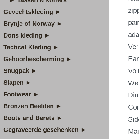
► Tassen & koffers
zip
Gevechtskleding ►
pai
Brynje of Norway ►
adap
Dons kleding ►
Ver
Tactical Kleding ►
Ear
Gehoorbescherming ►
Vol
Snugpak ►
Slapen ►
Wei
Footwear ►
Dim
Bronzen Beelden ►
Con
Boots and Berets ►
Sid
Gegraveerde geschenken ►
Mai