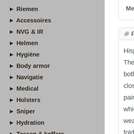
Me
► Riemen
► Accessoires
► NVG & IR
P
► Helmen
His
► Hygiëne
The
► Body armor
bot
► Navigatie
clo
► Medical
pai
► Holsters
whi
► Sniper
wea
► Hydration
fol