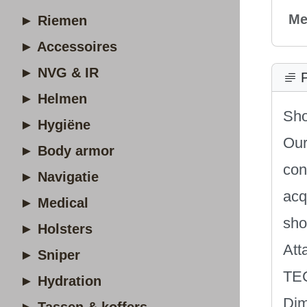
Me
► Riemen
► Accessoires
► NVG & IR
P
► Helmen
Sho
► Hygiëne
Our
► Body armor
con
► Navigatie
acq
► Medical
sho
► Holsters
Att
► Sniper
TE
► Hydration
Dim