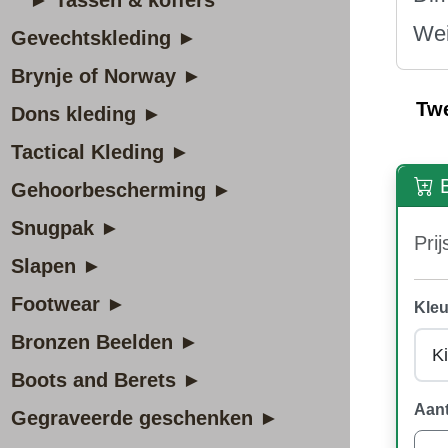
► Tassen & koffers
Wei
Gevechtskleding ►
Brynje of Norway ►
Tw
Dons kleding ►
Tactical Kleding ►
B
Gehoorbescherming ►
Snugpak ►
Prij
Slapen ►
Footwear ►
Kleu
Bronzen Beelden ►
Boots and Berets ►
Aant
Gegraveerde geschenken ►