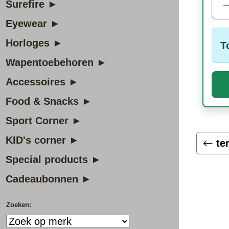
Surefire ►
Eyewear ►
Horloges ►
T
Wapentoebehoren ►
Accessoires ►
Food & Snacks ►
Sport Corner ►
KID's corner ►
te
Special products ►
Cadeaubonnen ►
Zoeken: