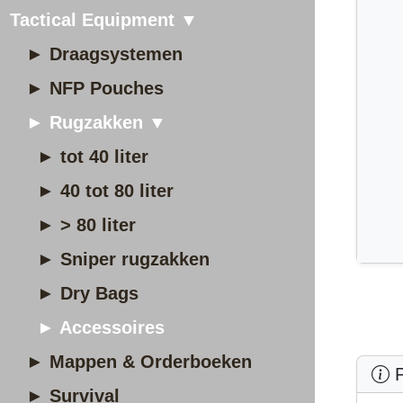
Tactical Equipment ▼
► Draagsystemen
► NFP Pouches
► Rugzakken ▼
► tot 40 liter
► 40 tot 80 liter
► > 80 liter
► Sniper rugzakken
► Dry Bags
► Accessoires
► Mappen & Orderboeken
P
► Survival