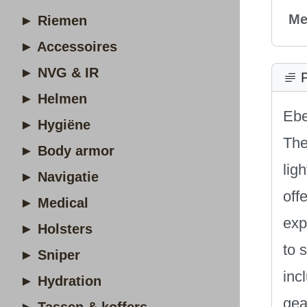
Me
► Riemen
► Accessoires
► NVG & IR
P
► Helmen
Ebe
► Hygiëne
The
► Body armor
lig
► Navigatie
off
► Medical
exp
► Holsters
to 
► Sniper
inc
► Hydration
gea