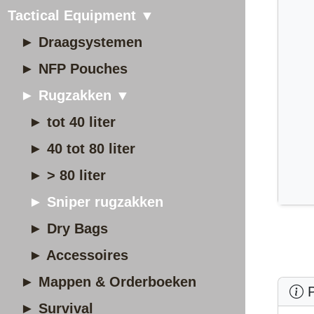
Tactical Equipment ▼
► Draagsystemen
► NFP Pouches
► Rugzakken ▼
► tot 40 liter
► 40 tot 80 liter
► > 80 liter
► Sniper rugzakken
► Dry Bags
► Accessoires
► Mappen & Orderboeken
P
► Survival