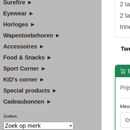
Surefire ►
2 l
Eyewear ►
2 l
Horloges ►
Inn
Wapentoebehoren ►
Accessoires ►
Tw
Food & Snacks ►
Sport Corner ►
B
KID's corner ►
Prij
Special products ►
Cadeaubonnen ►
kleu
Zoeken: