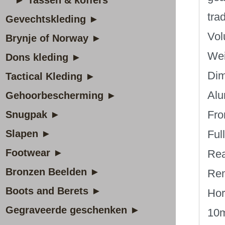
► Tassen & koffers
tra
Gevechtskleding ►
Vol
Brynje of Norway ►
Wei
Dons kleding ►
Dim
Tactical Kleding ►
Alu
Gehoorbescherming ►
Fro
Snugpak ►
Slapen ►
Ful
Footwear ►
Rea
Bronzen Beelden ►
Rem
Boots and Berets ►
Hor
Gegraveerde geschenken ►
10m