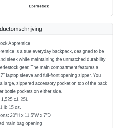
Eberlestock
ductomschrijving
tock Apprentice
rentice is a true everyday backpack, designed to be
nd sleek while maintaining the unmatched durability
berlestock gear. The main compartment features a
7" laptop sleeve and full-front opening zipper. You
d a large, zippered accessory pocket on top of the pack
r bottle pockets on either side.
1,525 c.i. 25L
1 lb 15 oz.
ons: 20”H x 11.5”W x 7”D
d main bag opening