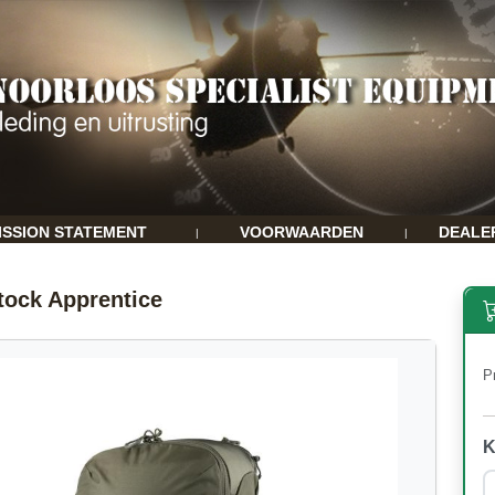
ISSION STATEMENT
VOORWAARDEN
DEALE
|
|
tock Apprentice
Pr
K