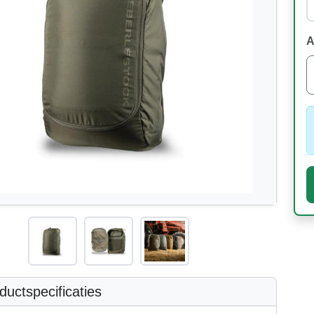
A
uctspecificaties