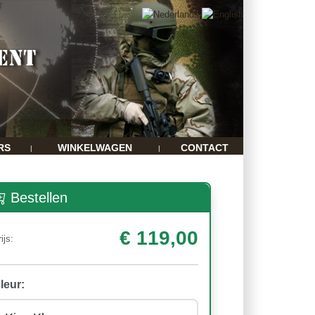
RS
WINKELWAGEN
CONTACT
|
|
Bestellen
€ 119,00
ijs:
leur: