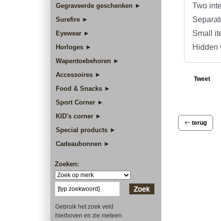
Two inte
Gegraveerde geschenken ►
Separate
Surefire ►
Small it
Eyewear ►
Hidden w
Horloges ►
Wapentoebehoren ►
Accessoires ►
Tweet
Food & Snacks ►
Sport Corner ►
KID's corner ►
terug
Special products ►
Cadeaubonnen ►
Zoeken:
Gebruik het zoek veld
hierboven en zie meteen