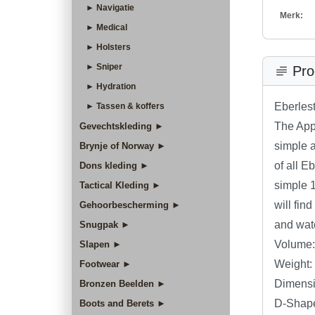
► Navigatie
Merk:
► Medical
► Holsters
► Sniper
Pro
► Hydration
Eberles
► Tassen & koffers
The App
Gevechtskleding ►
simple a
Brynje of Norway ►
of all E
Dons kleding ►
simple 1
Tactical Kleding ►
will fin
Gehoorbescherming ►
and wate
Snugpak ►
Volume: 
Slapen ►
Weight: 
Footwear ►
Dimensi
Bronzen Beelden ►
D-Shape
Boots and Berets ►