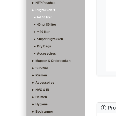
► NFP Pouches
► Rugzakken ▼
► tot 40 liter
► 40 tot 80 liter
► > 80 liter
► Sniper rugzakken
► Dry Bags
► Accessoires
► Mappen & Orderboeken
► Survival
► Riemen
► Accessoires
► NVG & IR
► Helmen
► Hygiëne
Prod
► Body armor