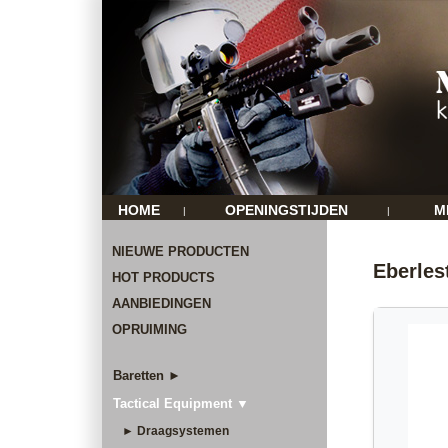
HOME
OPENINGSTIJDEN
M
|
|
NIEUWE PRODUCTEN
Eberles
HOT PRODUCTS
AANBIEDINGEN
OPRUIMING
Baretten ►
Tactical Equipment ▼
► Draagsystemen