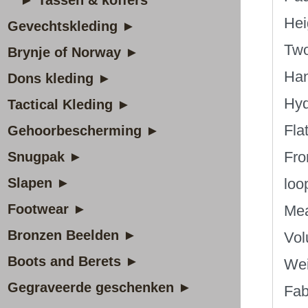
► Tassen & koffers
Hei
Gevechtskleding ►
Two
Brynje of Norway ►
Han
Dons kleding ►
Hyd
Tactical Kleding ►
Fla
Gehoorbescherming ►
Fro
Snugpak ►
Slapen ►
loo
Footwear ►
Mea
Bronzen Beelden ►
Vol
Boots and Berets ►
Wei
Gegraveerde geschenken ►
Fab