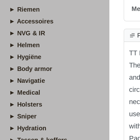
Me
► Riemen
► Accessoires
► NVG & IR
P
► Helmen
TT 
► Hygiëne
The
► Body armor
and
► Navigatie
cir
► Medical
nec
► Holsters
use
► Sniper
wit
► Hydration
Pad