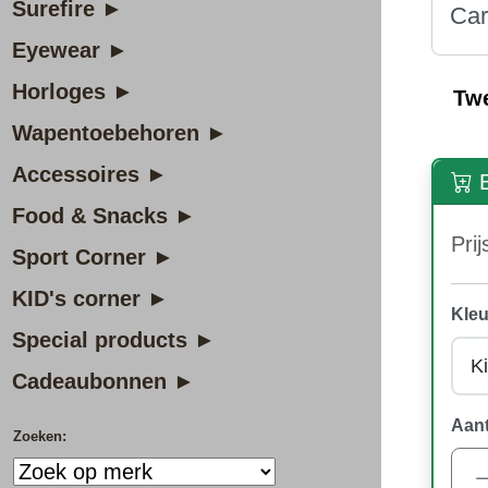
Surefire ►
Car
Eyewear ►
Horloges ►
Tw
Wapentoebehoren ►
Accessoires ►
B
Food & Snacks ►
Prij
Sport Corner ►
KID's corner ►
Kleu
Special products ►
Cadeaubonnen ►
Aant
Zoeken: