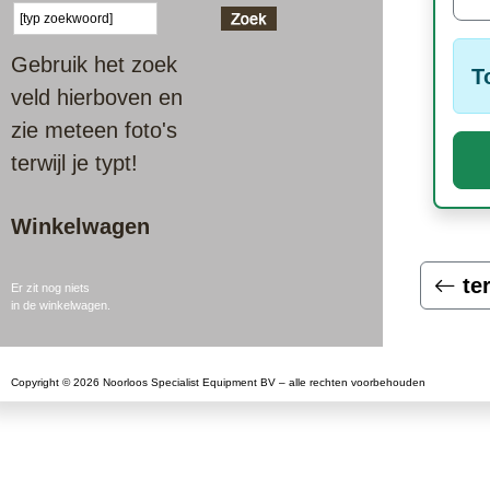
Gebruik het zoek
T
veld hierboven en
zie meteen foto's
terwijl je typt!
Winkelwagen
te
Er zit nog niets
in de winkelwagen.
Copyright © 2026 Noorloos Specialist Equipment BV – alle rechten voorbehouden