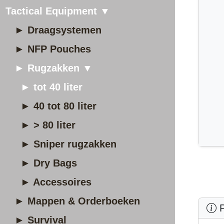
Tactical Equipment ▼
► Draagsystemen
► NFP Pouches
► Rugzakken ▼
► tot 40 liter
► 40 tot 80 liter
► > 80 liter
► Sniper rugzakken
► Dry Bags
► Accessoires
► Mappen & Orderboeken
P
► Survival