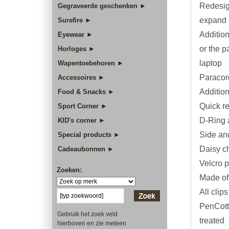
Redesign
Gegraveerde geschenken ►
expand
Surefire ►
Additio
Eyewear ►
or the p
Horloges ►
laptop
Wapentoebehoren ►
Paracord
Accessoires ►
Additio
Food & Snacks ►
Quick r
Sport Corner ►
D-Ring 
KID's corner ►
Side and
Special products ►
Daisy ch
Cadeaubonnen ►
Velcro p
Zoeken:
Made of
All cli
PenCott
Gebruik het zoek veld
treated
hierboven en zie meteen