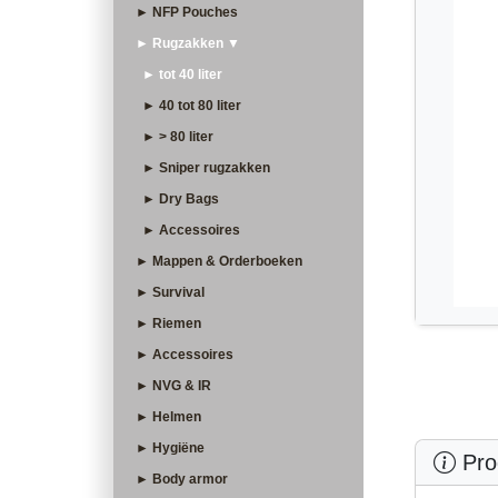
► NFP Pouches
► Rugzakken ▼
► tot 40 liter
► 40 tot 80 liter
► > 80 liter
► Sniper rugzakken
► Dry Bags
► Accessoires
► Mappen & Orderboeken
► Survival
► Riemen
► Accessoires
► NVG & IR
► Helmen
► Hygiëne
Prod
► Body armor