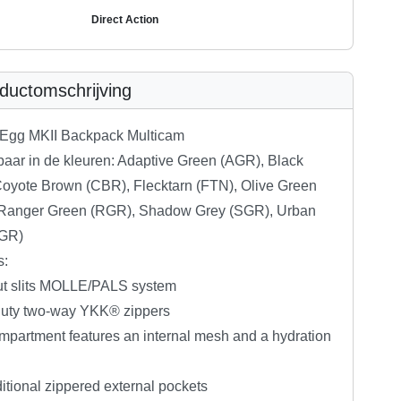
Direct Action
ductomschrijving
Egg MKII Backpack Multicam
baar in de kleuren: Adaptive Green (AGR), Black
Coyote Brown (CBR), Flecktarn (FTN), Olive Green
Ranger Green (RGR), Shadow Grey (SGR), Urban
UGR)
s:
ut slits MOLLE/PALS system
uty two-way YKK® zippers
mpartment features an internal mesh and a hydration
tional zippered external pockets