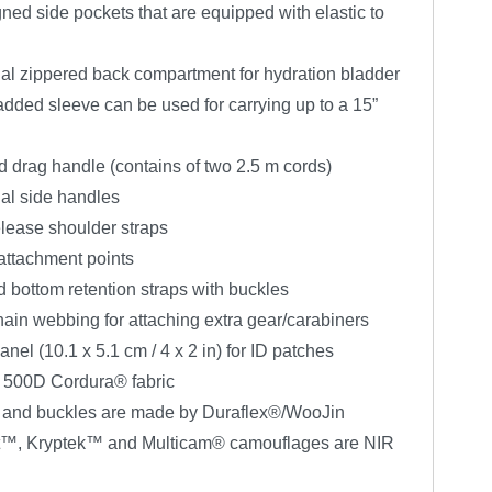
ed side pockets that are equipped with elastic to
nal zippered back compartment for hydration bladder
added sleeve can be used for carrying up to a 15”
 drag handle (contains of two 2.5 m cords)
nal side handles
elease shoulder straps
attachment points
 bottom retention straps with buckles
ain webbing for attaching extra gear/carabiners
anel (10.1 x 5.1 cm / 4 x 2 in) for ID patches
 500D Cordura® fabric
ps and buckles are made by Duraflex®/WooJin
™, Kryptek™ and Multicam® camouflages are NIR