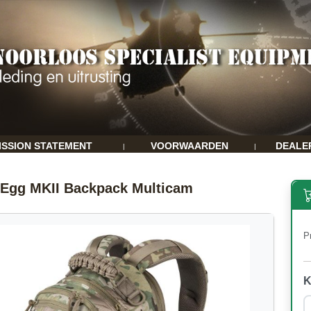
ISSION STATEMENT
VOORWAARDEN
DEALE
|
|
Egg MKII Backpack Multicam
Pr
K