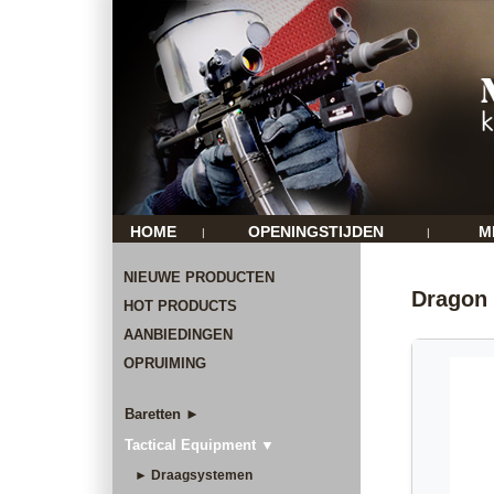
HOME
OPENINGSTIJDEN
M
|
|
NIEUWE PRODUCTEN
Dragon 
HOT PRODUCTS
AANBIEDINGEN
OPRUIMING
Baretten ►
Tactical Equipment ▼
► Draagsystemen