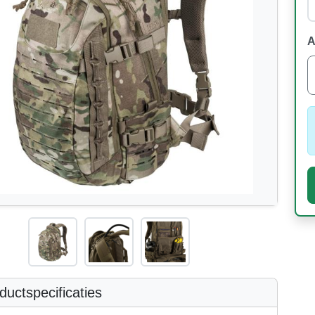
A
uctspecificaties