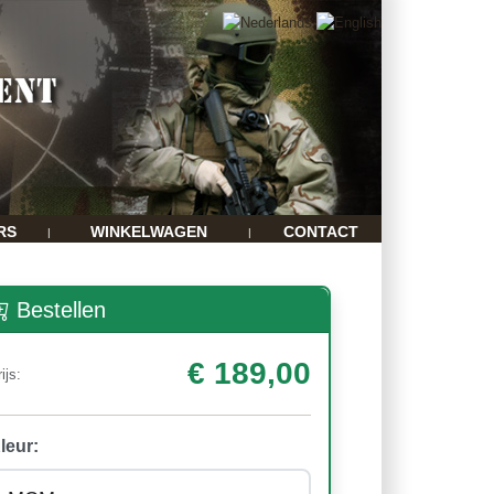
RS
WINKELWAGEN
CONTACT
|
|
Bestellen
€ 189,00
ijs:
leur: