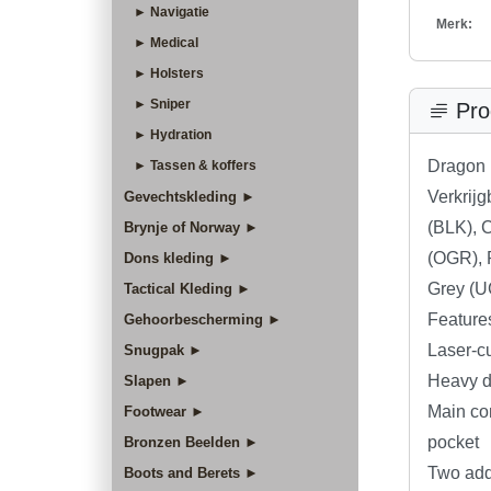
► Navigatie
Merk:
► Medical
► Holsters
► Sniper
Pro
► Hydration
Dragon 
► Tassen & koffers
Verkrijg
Gevechtskleding ►
(BLK), 
Brynje of Norway ►
(OGR), 
Dons kleding ►
Grey (
Tactical Kleding ►
Feature
Gehoorbescherming ►
Laser-c
Snugpak ►
Heavy d
Slapen ►
Main co
Footwear ►
pocket
Bronzen Beelden ►
Two addi
Boots and Berets ►