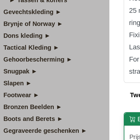
► Tassen & koffers
25 
Gevechtskleding ►
rin
Brynje of Norway ►
Fix
Dons kleding ►
Las
Tactical Kleding ►
For
Gehoorbescherming ►
str
Snugpak ►
Slapen ►
Footwear ►
Tw
Bronzen Beelden ►
Boots and Berets ►
B
Gegraveerde geschenken ►
Prij