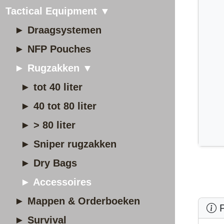
Tactical Equipment ▼
► Draagsystemen
► NFP Pouches
► Rugzakken ▼
► tot 40 liter
► 40 tot 80 liter
► > 80 liter
► Sniper rugzakken
► Dry Bags
► Accessoires
► Mappen & Orderboeken
P
► Survival