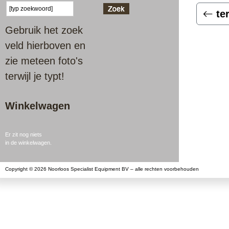
te
Gebruik het zoek
veld hierboven en
zie meteen foto's
terwijl je typt!
Winkelwagen
Er zit nog niets
in de winkelwagen.
Copyright © 2026 Noorloos Specialist Equipment BV – alle rechten voorbehouden