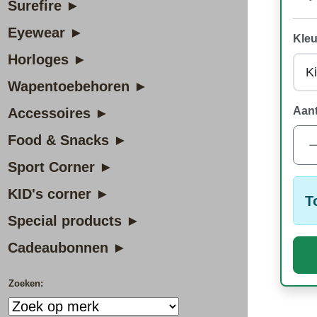
Surefire ►
Eyewear ►
Kleu
Horloges ►
Wapentoebehoren ►
Aant
Accessoires ►
Food & Snacks ►
Sport Corner ►
KID's corner ►
T
Special products ►
Cadeaubonnen ►
Zoeken: