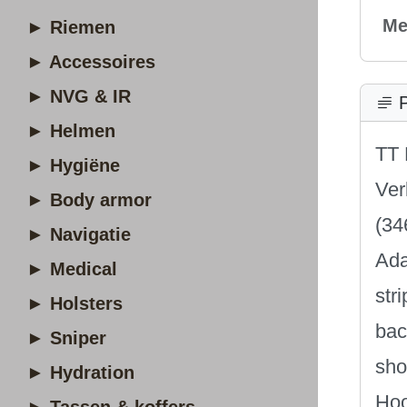
Me
► Riemen
► Accessoires
► NVG & IR
P
► Helmen
TT 
► Hygiëne
Ver
► Body armor
(34
► Navigatie
Ada
► Medical
str
► Holsters
bac
► Sniper
sho
► Hydration
Hoo