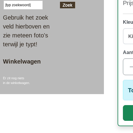
Prij
Gebruik het zoek
Kleu
veld hierboven en
zie meteen foto's
terwijl je typt!
Aant
Winkelwagen
Er zit nog niets
in de winkelwagen.
T