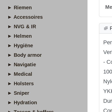
Me
► Riemen
► Accessoires
► NVG & IR
P
► Helmen
Pen
► Hygiëne
Ver
► Body armor
- C
► Navigatie
10
► Medical
Nyl
► Holsters
YKK
► Sniper
Dur
► Hydration
Com