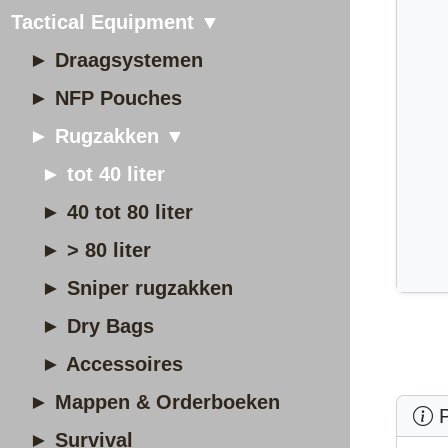
Tactical Equipment ▼
► Draagsystemen
► NFP Pouches
► Rugzakken ▼
► tot 40 liter
► 40 tot 80 liter
► > 80 liter
► Sniper rugzakken
► Dry Bags
► Accessoires
► Mappen & Orderboeken
P
► Survival