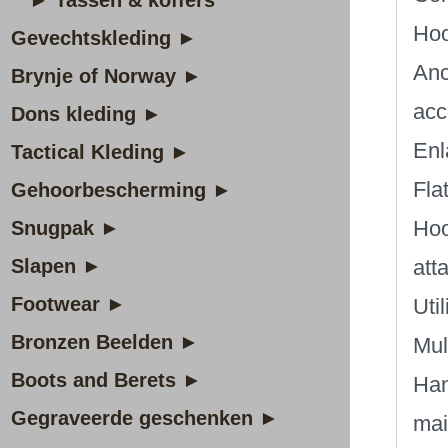
► Tassen & koffers
Hoo
Gevechtskleding ►
Anc
Brynje of Norway ►
acc
Dons kleding ►
Enl
Tactical Kleding ►
Fla
Gehoorbescherming ►
Hoo
Snugpak ►
Slapen ►
att
Footwear ►
Util
Bronzen Beelden ►
Mul
Boots and Berets ►
Han
Gegraveerde geschenken ►
mai