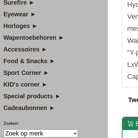
Surefire ►
Hyd
Eyewear ►
Ven
Horloges ►
me
Wapentoebehoren ►
Wai
Accessoires ►
"Y-
Food & Snacks ►
Lx
Sport Corner ►
Cap
KID's corner ►
Special products ►
Tw
Cadeaubonnen ►
B
Zoeken: