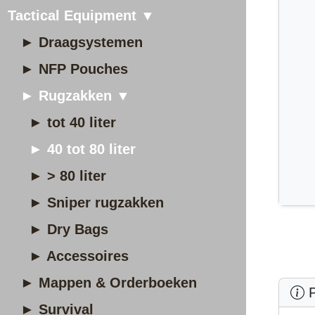
Tactical Equipment ▼
► Draagsystemen
► NFP Pouches
► Rugzakken ▼
► tot 40 liter
► 40 tot 80 liter
► > 80 liter
► Sniper rugzakken
► Dry Bags
► Accessoires
► Mappen & Orderboeken
P
► Survival