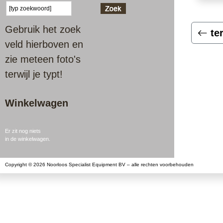
Gebruik het zoek
te
veld hierboven en
zie meteen foto's
terwijl je typt!
Winkelwagen
Er zit nog niets
in de winkelwagen.
Copyright © 2026 Noorloos Specialist Equipment BV – alle rechten voorbehouden