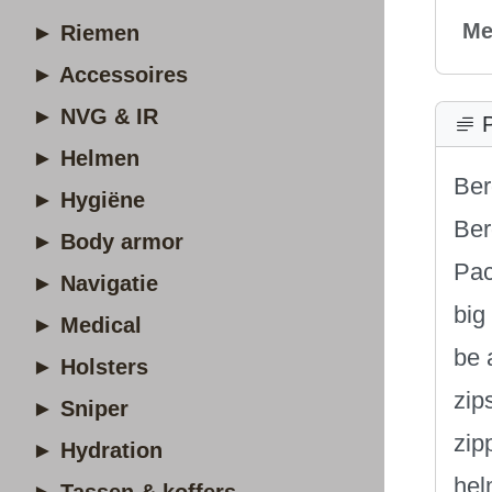
Me
► Riemen
► Accessoires
► NVG & IR
P
► Helmen
Ber
► Hygiëne
Ber
► Body armor
Pac
► Navigatie
big
► Medical
be 
► Holsters
zip
► Sniper
zip
► Hydration
hel