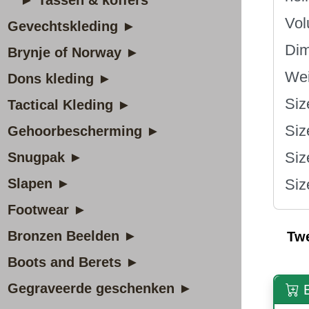
► Tassen & koffers
Vol
Gevechtskleding ►
Dim
Brynje of Norway ►
Wei
Dons kleding ►
Siz
Tactical Kleding ►
Siz
Gehoorbescherming ►
Siz
Snugpak ►
Slapen ►
Siz
Footwear ►
Bronzen Beelden ►
Tw
Boots and Berets ►
Gegraveerde geschenken ►
B